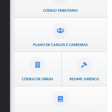
Obras
CÓDIGO TRIBUTÁRIO
Emprega
Agenda
Galeria de Fotos
PLANO DE CARGOS E CARREIRAS
Galeria de Vídeos
Serviços Online
Enquete
Links
CÓDIGO DE OBRAS
REGIME JURÍDICO
Telefones Úteis
Contato
Sala M. do Empreendedor