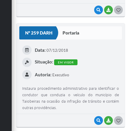
VISUALIZAR
BAIXAR
G
O
S
Nº 259 DARH
Portaria
T
E
Data:
07/12/2018
I
Situação:
EM VIGOR
Autoria:
Executivo
Instaura procedimento administrativo para identificar o
condutor que conduzia o veículo do município de
Taiobeiras na ocasião da infração de trânsito e contém
outras providências.
VISUALIZAR
BAIXAR
G
O