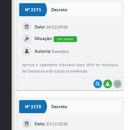
S
Nº 2171
Decreto
T
E
Data:
26/12/2018
I
Situação:
EM VIGOR
Autoria:
Executivo
Aprova o calendário tributário para 2019 do municipio
de Taiobeiras e dá outras providências.
VISUALIZAR
BAIXAR
G
O
S
Nº 2170
Decreto
T
E
Data:
23/12/2018
I