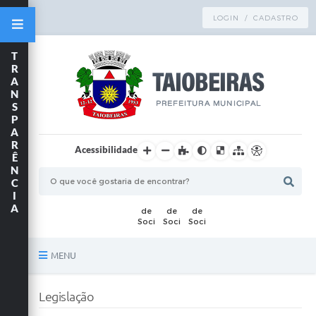
LOGIN / CADASTRO
T
R
A
N
S
P
A
R
Acessibilidade
Ê
N
C
I
A
MENU
Principal
Legislação
TRANSPARÊNCIA