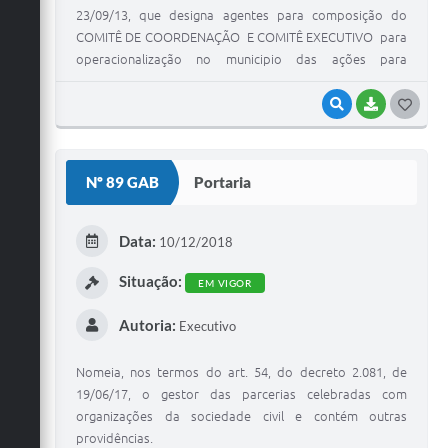
23/09/13, que designa agentes para composição do
COMITÊ DE COORDENAÇÃO E COMITÊ EXECUTIVO para
operacionalização no municipio das ações para
elaboração do plano intermunicipal de saneamento
básico - PMSB, na forma prevista na lei federal 12.305, de
VISUALIZAR
BAIXAR
G
02/08/10, nos eixos RESÍDUOS SÓLIDOS, ÁGUA TRATADA,
O
COLETA E TRATAMENTO DE ESGOTO E DRENAGEM DE
S
ÁGUAS PLUVIAIS e contém outras providências.
Nº 89 GAB
Portaria
T
E
Data:
10/12/2018
I
Situação:
EM VIGOR
Autoria:
Executivo
Nomeia, nos termos do art. 54, do decreto 2.081, de
19/06/17, o gestor das parcerias celebradas com
organizações da sociedade civil e contém outras
providências.