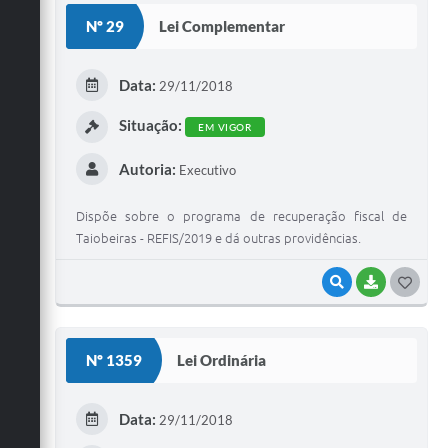
S
Nº 29
Lei Complementar
T
E
Data:
29/11/2018
I
Situação:
EM VIGOR
Autoria:
Executivo
Dispõe sobre o programa de recuperação fiscal de
Taiobeiras - REFIS/2019 e dá outras providências.
VISUALIZAR
BAIXAR
G
O
S
Nº 1359
Lei Ordinária
T
E
Data:
29/11/2018
I