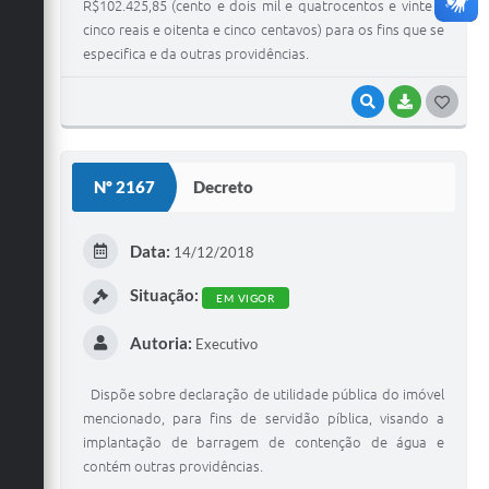
R$102.425,85 (cento e dois mil e quatrocentos e vinte e
cinco reais e oitenta e cinco centavos) para os fins que se
especifica e da outras providências.
VISUALIZAR
BAIXAR
G
O
S
Nº 2167
Decreto
T
E
Data:
14/12/2018
I
Situação:
EM VIGOR
Autoria:
Executivo
Dispõe sobre declaração de utilidade pública do imóvel
mencionado, para fins de servidão píblica, visando a
implantação de barragem de contenção de água e
contém outras providências.