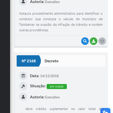
Autoria:
Executivo
Instaura procedimento administrativo para identificar o
condutor que conduzia o veículo do município de
Taiobeiras na ocasião da infração de trânsito e contém
outras providências.
VISUALIZAR
BAIXAR
G
O
S
Nº 2168
Decreto
T
E
Data:
14/12/2018
I
Situação:
EM VIGOR
Autoria:
Executivo
Abre crédito suplementar no valor total de