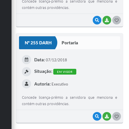
Concede licença-prêmio a servidora que menciona e
contém outras providências.
VISUALIZAR
BAIXAR
G
O
S
Nº 255 DARH
Portaria
T
E
Data:
07/12/2018
I
Situação:
EM VIGOR
Autoria:
Executivo
Concede licença-prêmio a servidora que menciona e
contém outras providências.
VISUALIZAR
BAIXAR
G
O