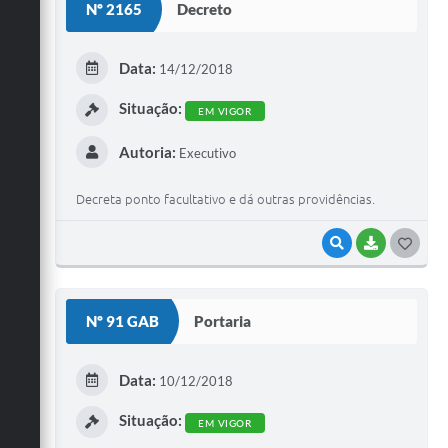
Nº 2165
Decreto
T
E
Data:
14/12/2018
I
Situação:
EM VIGOR
Autoria:
Executivo
Decreta ponto facultativo e dá outras providências.
VISUALIZAR
BAIXAR
G
O
S
Nº 91 GAB
Portaria
T
E
Data:
10/12/2018
I
Situação:
EM VIGOR