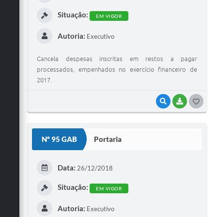
Situação:
EM VIGOR
Autoria:
Executivo
Cancela despesas inscritas em restos a pagar
processados, empenhados no exercício financeiro de
2017.
VISUALIZAR
BAIXAR
G
O
S
Nº 95 GAB
Portaria
T
E
Data:
26/12/2018
I
Situação:
EM VIGOR
Autoria:
Executivo