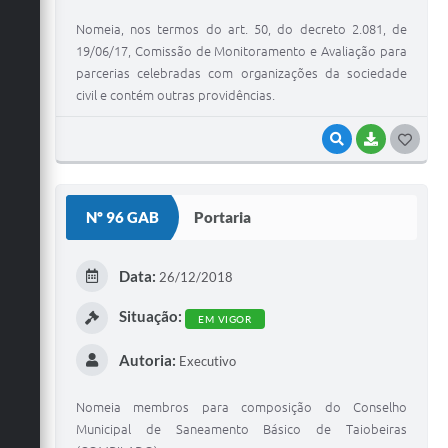
Nomeia, nos termos do art. 50, do decreto 2.081, de
19/06/17, Comissão de Monitoramento e Avaliação para
parcerias celebradas com organizações da sociedade
civil e contém outras providências.
VISUALIZAR
BAIXAR
G
O
S
Nº 96 GAB
Portaria
T
E
Data:
26/12/2018
I
Situação:
EM VIGOR
Autoria:
Executivo
Nomeia membros para composição do Conselho
Municipal de Saneamento Básico de Taiobeiras