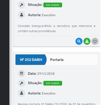
Situação:
EM VIGOR
Autoria:
Executivo
Concede licença-prêmio a servidora que menciona e
contém outras providências.
VISUALIZAR
BAIXAR
G
O
S
Nº 252 DARH
Portaria
T
E
Data:
29/11/2018
I
Situação:
EM VIGOR
Autoria:
Executivo
Revoga portaria nº DARH-231/2018, de 07 de novembro