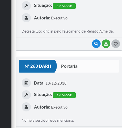
Situação:
EM VIGOR
Autoria:
Executivo
Decreta luto oficial pelo falecimeno de Renato Almeida.
VISUALIZAR
BAIXAR
G
O
S
Nº 263 DARH
Portaria
T
E
Data:
18/12/2018
I
Situação:
EM VIGOR
Autoria:
Executivo
Nomeia servidor que menciona.