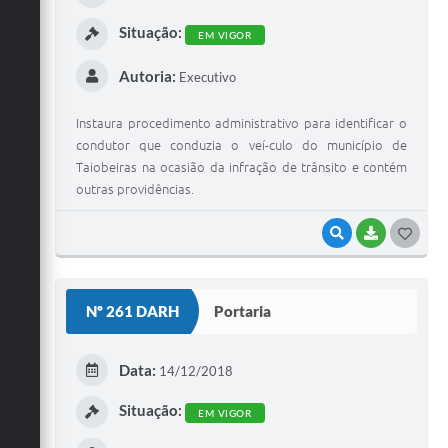
I
Situação:
EM VIGOR
Autoria:
Executivo
Instaura procedimento administrativo para identificar o
condutor que conduzia o veí-culo do município de
Taiobeiras na ocasião da infração de trânsito e contém
outras providências.
VISUALIZAR
BAIXAR
G
O
S
Nº 261 DARH
Portaria
T
E
Data:
14/12/2018
I
Situação:
EM VIGOR