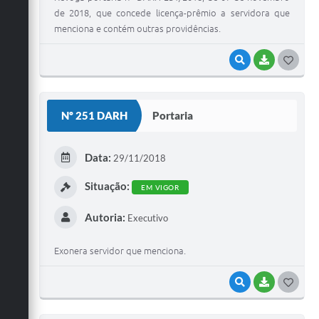
de 2018, que concede licença-prêmio a servidora que
menciona e contém outras providências.
VISUALIZAR
BAIXAR
G
O
S
Nº 251 DARH
Portaria
T
E
Data:
29/11/2018
I
Situação:
EM VIGOR
Autoria:
Executivo
Exonera servidor que menciona.
VISUALIZAR
BAIXAR
G
O