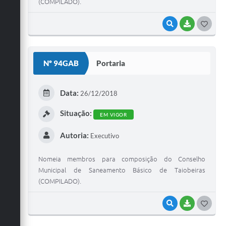
(COMPILADO).
VISUALIZAR
BAIXAR
G
O
S
Nº 94GAB
Portaria
T
E
Data:
26/12/2018
I
Situação:
EM VIGOR
Autoria:
Executivo
Nomeia membros para composição do Conselho
Municipal de Saneamento Básico de Taiobeiras
(COMPILADO).
VISUALIZAR
BAIXAR
G
O