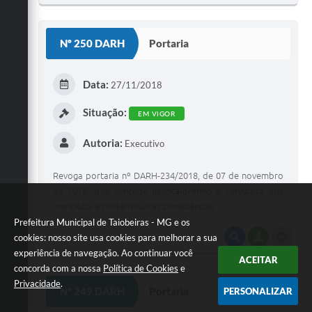
O
S
Nº 250 DARH
Portaria
T
E
Data:
27/11/2018
I
Situação:
EM VIGOR
Autoria:
Executivo
Revoga portaria nº DARH-234/2018, de 07 de novembro
de 2018, que concede licença-prêmio a servidora que
mencioba e contém outras providências.
Prefeitura Municipal de Taiobeiras - MG e os
cookies: nosso site usa cookies para melhorar a sua
VISUALIZAR
BAIXAR
G
experiência de navegação. Ao continuar você
O
ACEITAR
concorda com a nossa
Política de Cookies
e
S
Privacidade
.
Nº 249 DARH
Portaria
PERSONALIZAR
T