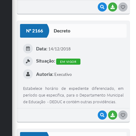
VISUALIZAR
BAIXAR
G
O
S
Nº 2166
Decreto
T
E
Data:
14/12/2018
I
Situação:
EM VIGOR
Autoria:
Executivo
Estabelece horário de expediente diferenciado, em
período que especifica, para o Departamento Municipal
de Educação - DEDUC e contém outras providências.
VISUALIZAR
BAIXAR
G
O
S