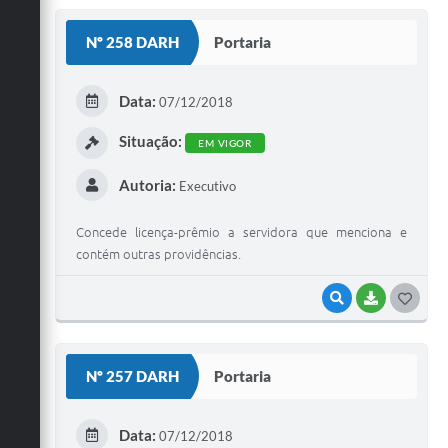
S
Nº 258 DARH
Portaria
T
E
Data:
07/12/2018
I
Situação:
EM VIGOR
Autoria:
Executivo
Concede licença-prêmio a servidora que menciona e
contém outras providências.
VISUALIZAR
BAIXAR
G
O
S
Nº 257 DARH
Portaria
T
E
Data:
07/12/2018