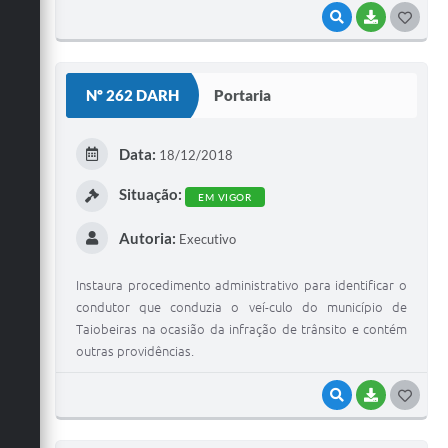
VISUALIZAR
BAIXAR
G
O
S
Nº 262 DARH
Portaria
T
E
Data:
18/12/2018
I
Situação:
EM VIGOR
Autoria:
Executivo
Instaura procedimento administrativo para identificar o
condutor que conduzia o veí-culo do município de
Taiobeiras na ocasião da infração de trânsito e contém
outras providências.
VISUALIZAR
BAIXAR
G
O