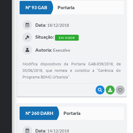
S
Nº 93 GAB
Portaria
T
E
Data:
18/12/2018
I
Situação:
EM VIGOR
Autoria:
Executivo
Modifica dispositivos da Portaria GAB-059/2018, de
05/06/2018, que nomeia e constitui a "Gerência do
Programa BDMG Urbaniza".
VISUALIZAR
BAIXAR
G
O
S
Nº 260 DARH
Portaria
T
E
Data:
14/12/2018