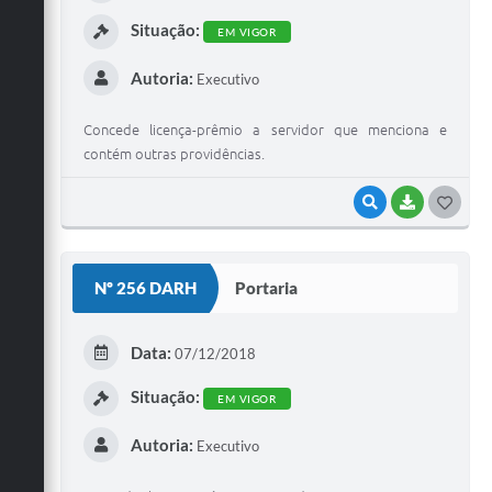
I
Situação:
EM VIGOR
Autoria:
Executivo
Concede licença-prêmio a servidor que menciona e
contém outras providências.
VISUALIZAR
BAIXAR
G
O
S
Nº 256 DARH
Portaria
T
E
Data:
07/12/2018
I
Situação:
EM VIGOR
Autoria:
Executivo