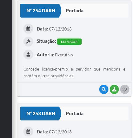
S
Nº 254 DARH
Portaria
T
E
Data:
07/12/2018
I
Situação:
EM VIGOR
Autoria:
Executivo
Concede licença-prêmio a servidor que menciona e
contém outras providências.
VISUALIZAR
BAIXAR
G
O
S
Nº 253 DARH
Portaria
T
E
Data:
07/12/2018
I