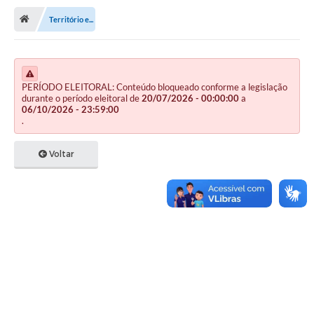
Território e...
Publicações
A Prefeitura
A Nossa Cidade
PERÍODO ELEITORAL: Conteúdo bloqueado conforme a legislação
durante o período eleitoral de
20/07/2026 - 00:00:00
a
06/10/2026 - 23:59:00
Mapa do Site
.
Ouvidoria
Voltar
SIC
Legislação
Notícias
Formulários
Conselho Tutelar.
Carta de Serviços