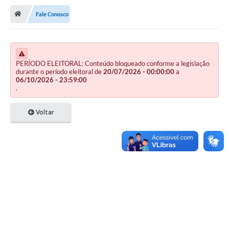
Fale Conosco
Publicações
A Prefeitura
A Nossa Cidade
PERÍODO ELEITORAL: Conteúdo bloqueado conforme a legislação
durante o período eleitoral de
20/07/2026 - 00:00:00
a
06/10/2026 - 23:59:00
Mapa do Site
.
Ouvidoria
Voltar
SIC
Legislação
Notícias
Formulários
Conselho Tutelar.
Carta de Serviços