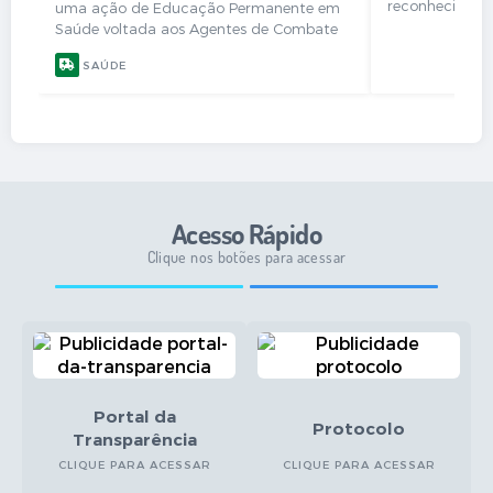
Secretarias
reconheciment
uma ação de Educação Permanente em
compromisso c
Saúde voltada aos Agentes de Combate
patrimônio hist
às Endemias (ACE) e aos Agentes
SAÚDE
Esse resultado f
Comunitários de Saúde (ACS), com foco
na prevenção e no...
Acesso Rápido
Clique nos botões para acessar
Portal da
Protocolo
Transparência
CLIQUE PARA ACESSAR
CLIQUE PARA ACESSAR