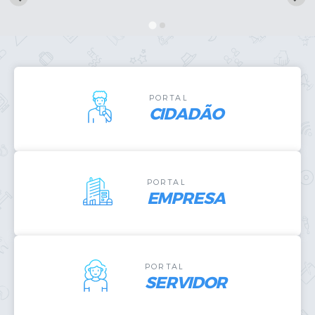
Publicações
A Prefeitura
A Nossa Cidade
PORTAL
CIDADÃO
Mapa do Site
Ouvidoria
SIC
PORTAL
Legislação
EMPRESA
Notícias
Formulários
PORTAL
Conselho Tutelar.
SERVIDOR
Carta de Serviços