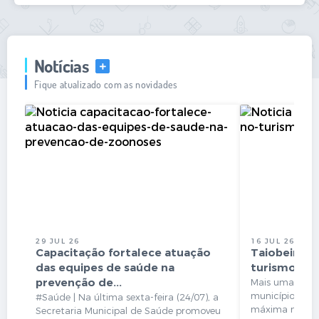
Obras
Emprega
Notícias
VER MAIS
Agenda
Fique atualizado com as novidades
Galeria de Fotos
Galeria de Vídeos
Serviços Online
Enquete
Links
Telefones Úteis
29 JUL 26
16 JUL 26
Capacitação fortalece atuação
Taiobeiras 
Contato
das equipes de saúde na
turismo
prevenção de...
Mais uma gran
Sala M. do Empreendedor
município! Tai
#Saúde | Na última sexta-feira (24/07), a
máxima no ICM
Secretaria Municipal de Saúde promoveu