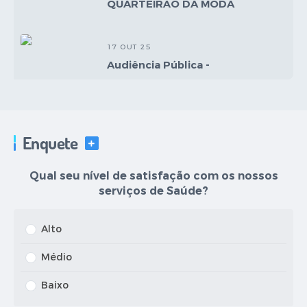
QUARTEIRÃO DA MODA
17 OUT 25
Audiência Pública -
Estacionamento Rotativo
17 OUT 25
Enquete
Audiência Pública -
VER MAIS
Estacionamento Rotativo
Qual seu nível de satisfação com os nossos
serviços de Saúde?
11 SET 25
LOA 2026
Alto
Médio
Baixo