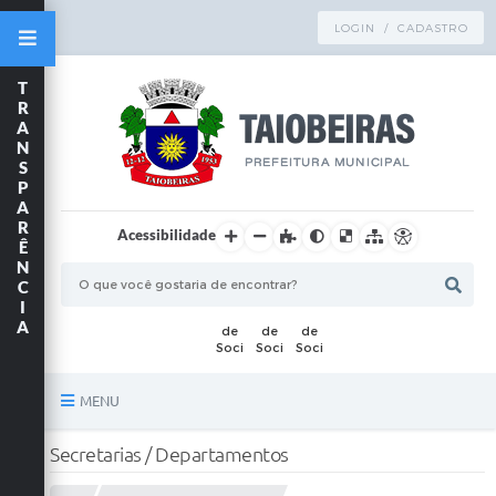
LOGIN / CADASTRO
T
R
A
N
S
P
A
R
Acessibilidade
Ê
N
C
I
A
MENU
Principal
Secretarias / Departamentos
TRANSPARÊNCIA