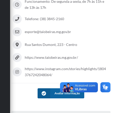
Funcionamento: De segunda a sexta, de 7h às 11h e
Obras
de 13h às 17h
Emprega
Telefone: (38) 3845-2160
Agenda
esporte@taiobeiras.mg.gov.br
Galeria de Fotos
Rua Santos Dumont, 223 - Centro
Galeria de Vídeos
Serviços Online
https://www.taiobeiras.mg.gov.br/
Enquete
https://www.instagram.com/stories/highlights/1804
Links
3767242048064/
Telefones Úteis
Avaliar Informação
Contato
Sala M. do Empreendedor