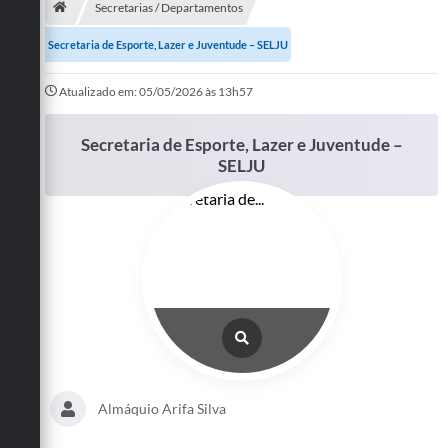
Secretarias / Departamentos
Publicações
Secretaria de Esporte, Lazer e Juventude – SELJU
A Prefeitura
Atualizado em: 05/05/2026 às 13h57
A Nossa Cidade
Secretaria de Esporte, Lazer e Juventude –
Mapa do Site
SELJU
Ouvidoria
SIC
Legislação
Notícias
Formulários
Conselho Tutelar.
Almáquio Arifa Silva
Carta de Serviços