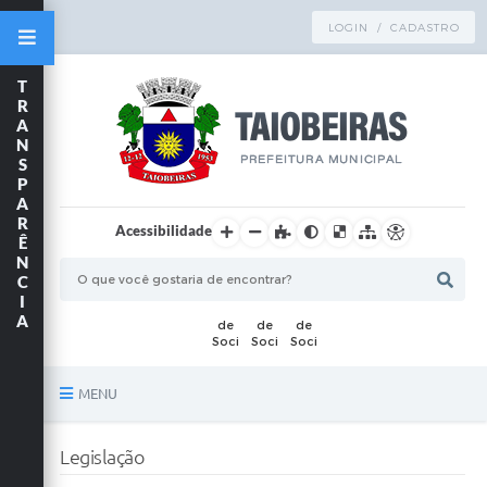
LOGIN / CADASTRO
T
R
A
N
S
P
A
R
Acessibilidade
Ê
N
C
I
A
MENU
Principal
Legislação
TRANSPARÊNCIA