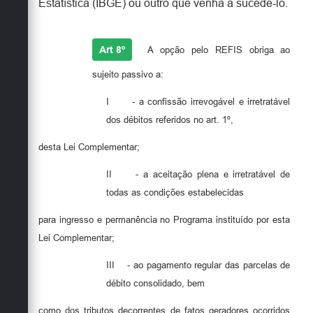
Estatística (IBGE) ou outro que venha a sucedê-lo.
Art 8º
A opção pelo REFIS obriga ao
sujeito passivo a:
I
- a confissão irrevogável e irretratável
dos débitos referidos no art. 1º,
desta Lei Complementar;
II
- a aceitação plena e irretratável de
todas as condições estabelecidas
para ingresso e permanência no Programa instituído por esta
Lei Complementar;
III
- ao pagamento regular das parcelas de
débito consolidado, bem
como dos tributos decorrentes de fatos geradores ocorridos