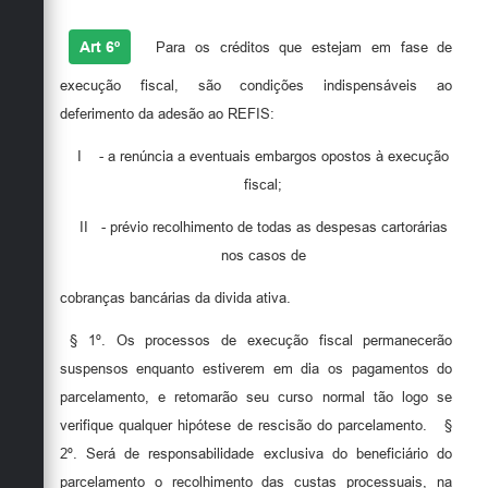
Art 6º
Para os créditos que estejam em fase de
execução fiscal, são condições indispensáveis ao
deferimento da adesão ao REFIS:
I
- a renúncia a eventuais embargos opostos à execução
fiscal;
II
- prévio recolhimento de todas as despesas cartorárias
nos casos de
cobranças bancárias da divida ativa.
§ 1º. Os processos de execução fiscal permanecerão
suspensos enquanto estiverem em dia os pagamentos do
parcelamento, e retomarão seu curso normal tão logo se
verifique qualquer hipótese de rescisão do parcelamento.
§
2º. Será de responsabilidade exclusiva do beneficiário do
parcelamento o recolhimento das custas processuais, na