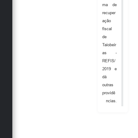
ma de
recuper
ação
fiscal
de
Taiobeir
as -
REFIS/
2019 e
dá
outras
providê
ncias.