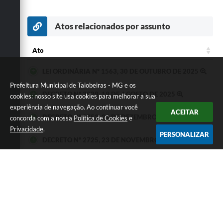
Atos relacionados por assunto
Ato
Ato
LEI ORDINÁRIA Nº 1563, 30 DE OUTUBRO DE 2025
Prefeitura Municipal de Taiobeiras - MG e os
DECRETO Nº 3929, 19 DE AGOSTO DE 2025
cookies: nosso site usa cookies para melhorar a sua
experiência de navegação. Ao continuar você
ACEITAR
DECRETO Nº 2753, 29 DE DEZEMBRO DE 2021
concorda com a nossa
Política de Cookies
e
Privacidade
.
PERSONALIZAR
DECRETO Nº 2725, 23 DE NOVEMBRO DE 2021
LEI COMPLEMENTAR Nº 30, 11 DE DEZEMBRO DE
2019
Seja o primeiro a curtir esta
GOSTEI
NÃO GOSTEI
legislação.