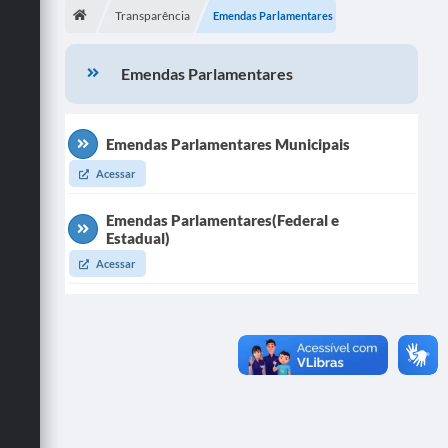
Transparência
Emendas Parlamentares
Publicações
Emendas Parlamentares
A Prefeitura
A Nossa Cidade
Emendas Parlamentares Municipais
Mapa do Site
Acessar
Ouvidoria
Emendas Parlamentares(Federal e
SIC
Estadual)
Acessar
Legislação
Notícias
Formulários
Conselho Tutelar.
Carta de Serviços