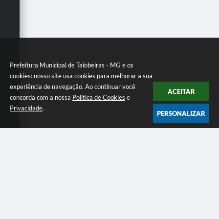
Secretarias
Prefeitura Municipal de Taiobeiras - MG e os
cookies: nosso site usa cookies para melhorar a sua
experiência de navegação. Ao continuar você
ACEITAR
concorda com a nossa
Política de Cookies
e
Privacidade
.
PERSONALIZAR