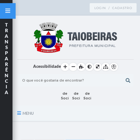
LOGIN / CADASTRO
T
R
A
N
S
P
A
R
Acessibilidade
Ê
N
C
I
A
MENU
Principal
TRANSPARÊNCIA