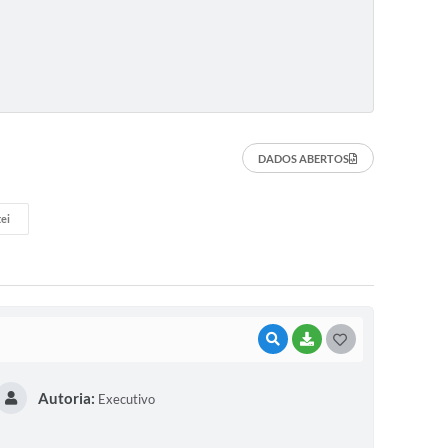
DADOS ABERTOS
ei
VISUALIZAR
BAIXAR
G
O
Autoria:
Executivo
S
T