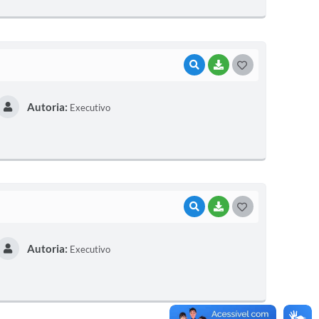
E
I
VISUALIZAR
BAIXAR
G
O
Autoria:
Executivo
S
T
E
I
VISUALIZAR
BAIXAR
G
O
Autoria:
Executivo
S
T
E
I