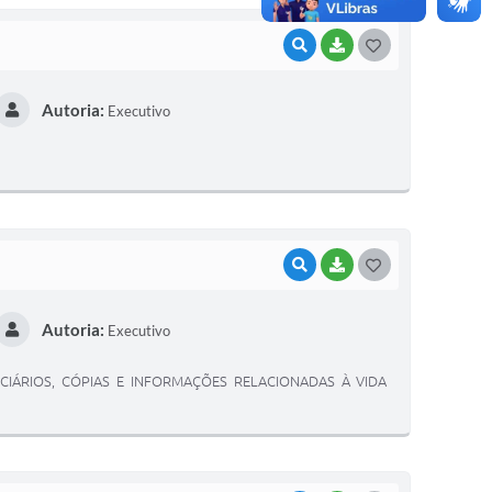
VISUALIZAR
BAIXAR
G
O
Autoria:
Executivo
S
T
E
I
VISUALIZAR
BAIXAR
G
O
Autoria:
Executivo
S
T
IÁRIOS, CÓPIAS E INFORMAÇÕES RELACIONADAS À VIDA
E
I