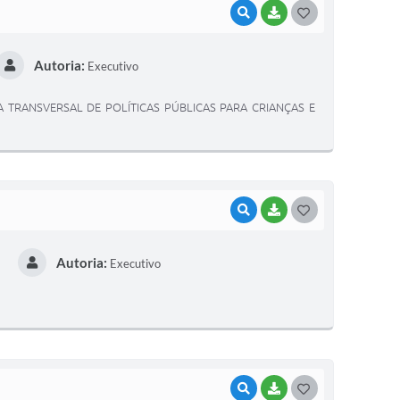
VISUALIZAR
BAIXAR
G
O
Autoria:
Executivo
S
T
 TRANSVERSAL DE POLÍTICAS PÚBLICAS PARA CRIANÇAS E
E
I
VISUALIZAR
BAIXAR
G
O
Autoria:
Executivo
S
T
E
I
VISUALIZAR
BAIXAR
G