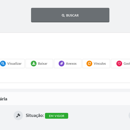
BUSCAR
Visualizar
Baixar
Anexos
Vínculos
Gost
ária
Situação:
EM VIGOR