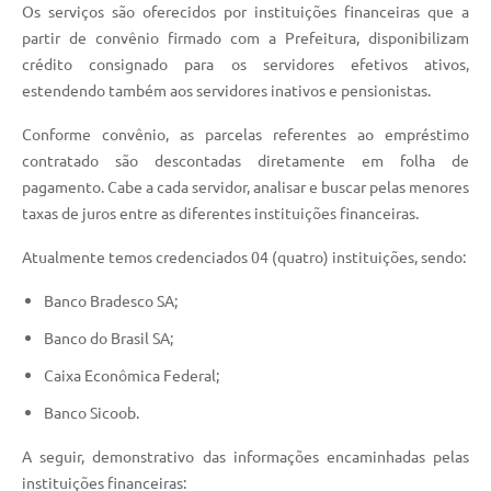
Os serviços são oferecidos por instituições financeiras que a
Obras
partir de convênio firmado com a Prefeitura, disponibilizam
crédito consignado para os servidores efetivos ativos,
Emprega
estendendo também aos servidores inativos e pensionistas.
Agenda
Conforme convênio, as parcelas referentes ao empréstimo
Galeria de Fotos
contratado são descontadas diretamente em folha de
pagamento. Cabe a cada servidor, analisar e buscar pelas menores
Galeria de Vídeos
taxas de juros entre as diferentes instituições financeiras.
Serviços Online
Atualmente temos credenciados 04 (quatro) instituições, sendo:
Enquete
Banco Bradesco SA;
Links
Banco do Brasil SA;
Telefones Úteis
Caixa Econômica Federal;
Contato
Banco Sicoob.
Sala M. do Empreendedor
A seguir, demonstrativo das informações encaminhadas pelas
instituições financeiras: