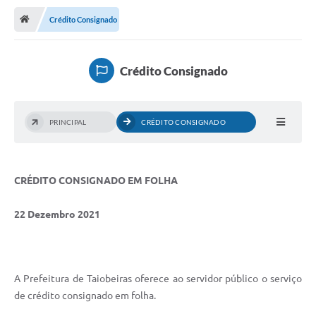
Crédito Consignado
Publicações
A Prefeitura
Crédito Consignado
A Nossa Cidade
Mapa do Site
PRINCIPAL
CRÉDITO CONSIGNADO
Ouvidoria
SIC
CRÉDITO CONSIGNADO EM FOLHA
Legislação
22 Dezembro 2021
Notícias
Formulários
Conselho Tutelar.
A Prefeitura de Taiobeiras oferece ao servidor público o serviço
de crédito consignado em folha.
Carta de Serviços