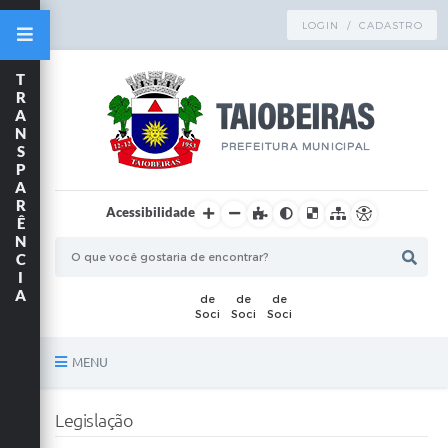
LOGIN / CADASTRO
T
R
A
N
S
P
A
R
Acessibilidade
Ê
N
C
I
A
MENU
Principal
Legislação
TRANSPARÊNCIA