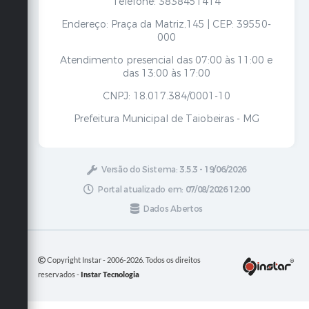
Telefone: 3838451414
Endereço: Praça da Matriz,145 | CEP: 39550-
000
Atendimento presencial das 07:00 às 11:00 e
das 13:00 às 17:00
CNPJ: 18.017.384/0001-10
Prefeitura Municipal de Taiobeiras - MG
Versão do Sistema:
3.5.3 - 19/06/2026
Portal atualizado em:
07/08/2026 12:00
Dados Abertos
Copyright Instar - 2006-2026. Todos os direitos
reservados -
Instar Tecnologia