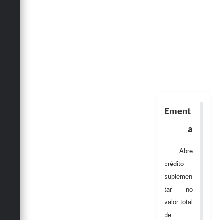
Obras
Emprega
Agenda
Galeria de Fotos
Galeria de Vídeos
Serviços Online
Ement
Enquete
a
Links
Abre
crédito
Telefones Úteis
suplemen
Contato
tar no
valor total
Sala M. do Empreendedor
de