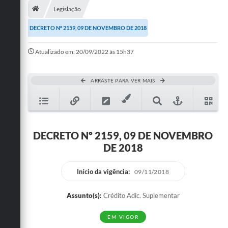
Legislação
Publicações
DECRETO Nº 2159, 09 DE NOVEMBRO DE 2018
A Prefeitura
Atualizado em: 20/09/2022 às 15h37
A Nossa Cidade
Mapa do Site
ARRASTE PARA VER MAIS
Ouvidoria
SIC
DECRETO Nº 2159, 09 DE NOVEMBRO
Legislação
DE 2018
Notícias
Início da vigência:
09/11/2018
Formulários
Assunto(s):
Crédito Adic. Suplementar
Conselho Tutelar.
EM VIGOR
Carta de Serviços