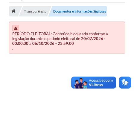
Publicações
Transparência
Documentos e Informações Sigilosas
A Prefeitura
PERÍODO ELEITORAL: Conteúdo bloqueado conforme a
A Nossa Cidade
legislação durante o período eleitoral de
20/07/2026 -
00:00:00
a
06/10/2026 - 23:59:00
Mapa do Site
.
Ouvidoria
SIC
Legislação
Notícias
Formulários
Conselho Tutelar.
Carta de Serviços