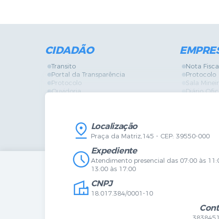
CIDADÃO
EMPRE
Transito
Nota Fisca
Portal da Transparência
Protocolo
Protocolo
Sala Mine
Ouvidoria
Diário Ofic
Vigilância Sanitária
Certidões
SIC
IPTU
IPTU
Licença de
Legislação
Licitações
Localização
Diário Oficial
Serviços O
Praça da Matriz,145 - CEP: 39550-000
Mapa do Site
Vigilância 
Certidões
SIC
Expediente
Agenda de Eventos
Atendimento presencial das 07:00 às 11:
Concursos
13:00 às 17:00
Carta de Serviços
CNPJ
Telefones Úteis
Contato
18.017.384/0001-10
Newsletter
Cont
383845