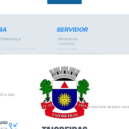
SA
SERVIDOR
l Eletrônica
Protocolo
WebMail
ira do Empreendedor
Help Desk
ial
Informe de rendimento
Contracheque
Formulários
 Localização
GPI
Diário Oficial
nline
Fale com RH
Sanitária
SGDI - Sistema de Gerência de Deman
Concurso Público e Processo Seletivo
Portal da Atenção Primaria
00 e das
Clique aqui
e inscreva-se para rec
ato
1414