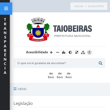
LOGIN / CADASTRO
T
R
A
N
S
P
A
R
Acessibilidade
Ê
N
C
I
A
MENU
Principal
Legislação
TRANSPARÊNCIA