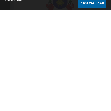
Privacidade
.
PERSONALIZAR
Telefone: 3838451414
Endereço: Praça da Matriz,145 | CEP: 39550-
000
Atendimento presencial das 07:00 às 11:00 e
das 13:00 às 17:00
CNPJ: 18.017.384/0001-10
Prefeitura Municipal de Taiobeiras - MG
Versão do Sistema:
3.5.3 - 19/06/2026
Portal atualizado em:
07/08/2026 12:00
Dados Abertos