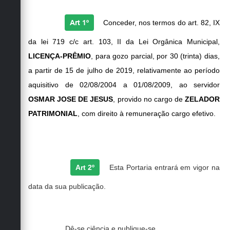
Art 1º
Conceder, nos termos do art. 82, IX
da lei 719 c/c art. 103, II da Lei Orgânica Municipal,
LICENÇA-PRÊMIO
, para gozo parcial, por 30 (trinta) dias,
a partir de 15 de julho de 2019, relativamente ao período
aquisitivo de 02/08/2004 a 01/08/2009, ao servidor
OSMAR JOSE DE JESUS
, provido no cargo de
ZELADOR
PATRIMONIAL
, com direito à remuneração cargo efetivo.
Art 2º
Esta Portaria entrará em vigor na
data da sua publicação.
Dê-se ciência e publique-se.