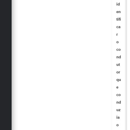
id
en
tifi
ca
r
o
co
nd
ut
or
qu
e
co
nd
uz
ia
o