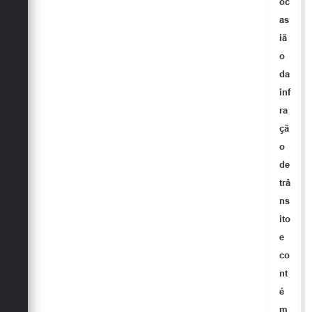
oc
as
iã
o
da
inf
ra
çã
o
de
trâ
ns
ito
e
co
nt
é
m