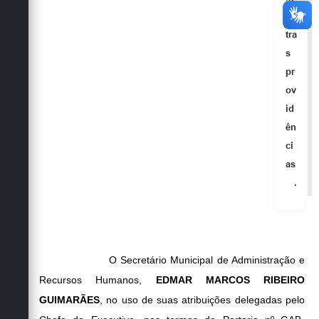
ou
tra
s
pr
ov
id
ên
ci
as
.
O Secretário Municipal de Administração e
Recursos Humanos,
EDMAR MARCOS RIBEIRO
GUIMARÃES
, no uso de suas atribuições delegadas pelo