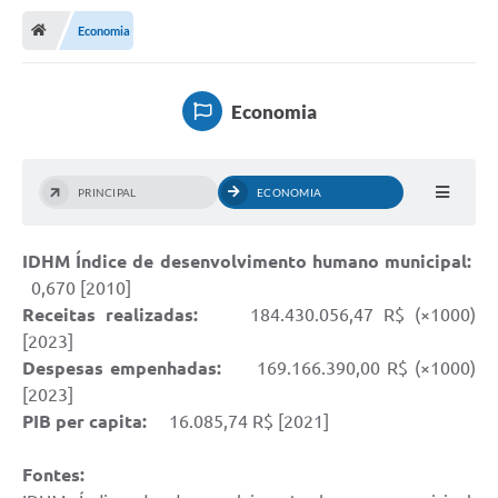
Economia
Publicações
A Prefeitura
Economia
A Nossa Cidade
Mapa do Site
PRINCIPAL
ECONOMIA
Ouvidoria
IDHM Índice de desenvolvimento humano municipal:
SIC
0,670 [2010]
Legislação
Receitas realizadas:
184.430.056,47 R$ (×1000)
[2023]
Notícias
Despesas empenhadas:
169.166.390,00 R$ (×1000)
Formulários
[2023]
PIB per capita:
16.085,74 R$ [2021]
Conselho Tutelar.
Fontes:
Carta de Serviços