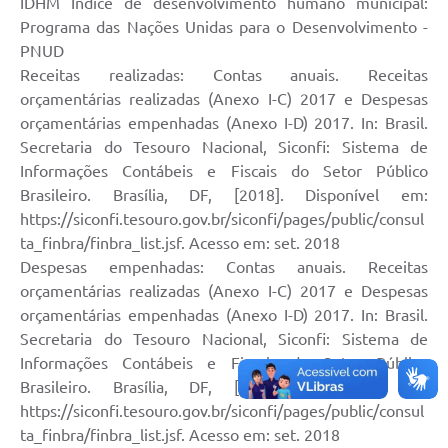
IDHM Índice de desenvolvimento humano municipal:
Obras
Programa das Nações Unidas para o Desenvolvimento -
PNUD
Emprega
Receitas realizadas: Contas anuais. Receitas
orçamentárias realizadas (Anexo I-C) 2017 e Despesas
Agenda
orçamentárias empenhadas (Anexo I-D) 2017. In: Brasil.
Galeria de Fotos
Secretaria do Tesouro Nacional, Siconfi: Sistema de
Informações Contábeis e Fiscais do Setor Público
Galeria de Vídeos
Brasileiro. Brasília, DF, [2018]. Disponível em:
Serviços Online
https://siconfi.tesouro.gov.br/siconfi/pages/public/consul
ta_finbra/finbra_list.jsf. Acesso em: set. 2018
Enquete
Despesas empenhadas: Contas anuais. Receitas
orçamentárias realizadas (Anexo I-C) 2017 e Despesas
Links
orçamentárias empenhadas (Anexo I-D) 2017. In: Brasil.
Telefones Úteis
Secretaria do Tesouro Nacional, Siconfi: Sistema de
Informações Contábeis e Fiscais do Setor Público
Contato
Brasileiro. Brasília, DF, [2018]. Disponível em:
https://siconfi.tesouro.gov.br/siconfi/pages/public/consul
Sala M. do Empreendedor
ta_finbra/finbra_list.jsf. Acesso em: set. 2018