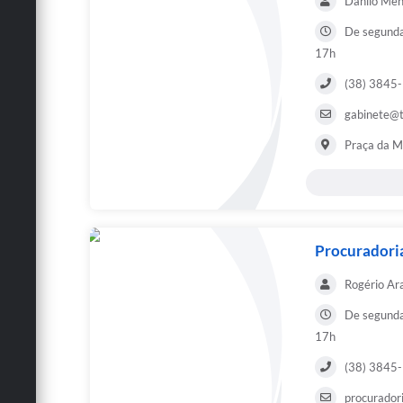
Danilo Men
De segunda 
17h
(38) 3845
gabinete@t
Praça da Ma
Procuradoria
Rogério Ar
De segunda 
17h
(38) 3845
procurador