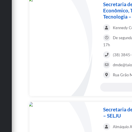
Secretaria 
Econômico, T
Tecnologia 
Kennedy Co
De segunda 
17h
(38) 3845
dmde@taiob
Rua Grão M
Secretaria d
– SELJU
Almáquio Ar