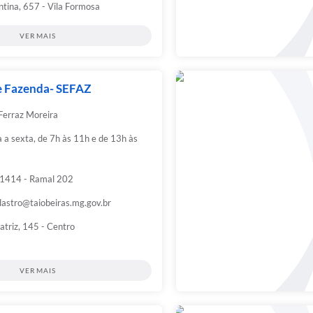
tina, 657 - Vila Formosa
VER MAIS
e Fazenda- SEFAZ
erraz Moreira
a sexta, de 7h às 11h e de 13h às
1414 - Ramal 202
dastro@taiobeiras.mg.gov.br
triz, 145 - Centro
VER MAIS