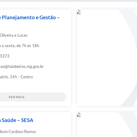
e Planejamento e Gestão –
Oliveira e Lucas
 a sexta, de 7h às 18h
-3373
cao@taiobeiras.mg.gov.br
triz, 145 - Centro
VER MAIS
a Saúde – SESA
lison Cardoso Ramos