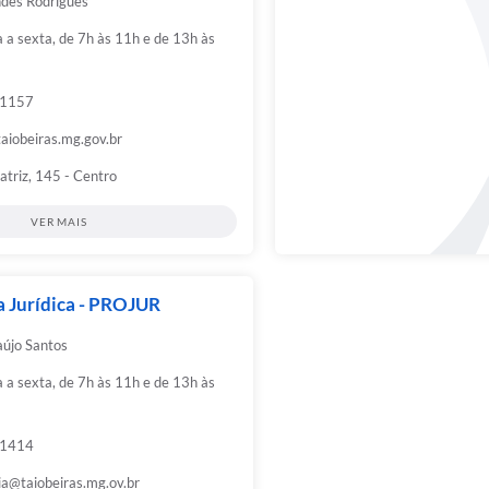
des Rodrigues
a sexta, de 7h às 11h e de 13h às
-1157
aiobeiras.mg.gov.br
triz, 145 - Centro
VER MAIS
 Jurídica - PROJUR
aújo Santos
a sexta, de 7h às 11h e de 13h às
-1414
ia@taiobeiras.mg.ov.br