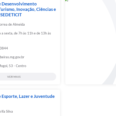
de Desenvolvimento
urismo, Inovação, Ciências e
– SEDETICIT
rrea de Almeida
a sexta, de 7h às 11h e de 13h às
-3844
eiras.mg.gov.br
ogol, 53 - Centro
VER MAIS
e Esporte, Lazer e Juventude
ifa Silva