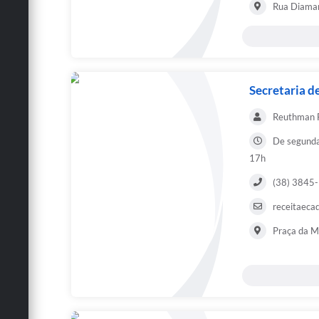
Rua Diaman
Secretaria d
Reuthman F
De segunda 
17h
(38) 3845-
receitaeca
Praça da Ma