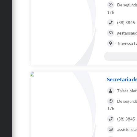
De segunda 
17h
(38) 3845
gestaosaud
Travessa La
Secretaria de
Thiara Mar
De segunda 
17h
(38) 3845
assistencia