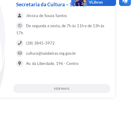
Secretaria da Cultura – SECULT
Jéssica de Souza Santos
De segunda a sexta, de 7h às 11h e de 13h às
17h
(38) 3845-3972
cultura@taiobeiras.mg.gov.br
Av. da Liberdade, 196 - Centro
VER MAIS