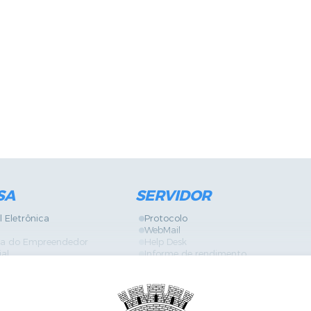
SA
SERVIDOR
l Eletrônica
Protocolo
WebMail
ira do Empreendedor
Help Desk
ial
Informe de rendimento
Contracheque
Formulários
 Localização
GPI
Diário Oficial