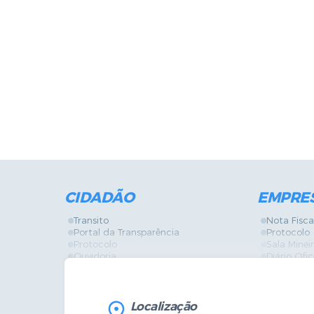
CIDADÃO
EMPRE
Transito
Nota Fisca
Portal da Transparência
Protocolo
Protocolo
Sala Mine
Ouvidoria
Diário Ofic
Vigilância Sanitária
Certidões
SIC
IPTU
IPTU
Licença de
Legislação
Licitações
Localização