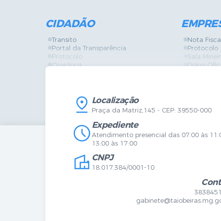
CIDADÃO
EMPRE
Transito
Nota Fisca
Portal da Transparência
Protocolo
Protocolo
Sala Mine
Ouvidoria
Diário Ofic
Vigilância Sanitária
Certidões
SIC
IPTU
IPTU
Licença de
Legislação
Licitações
Localização
Diário Oficial
Serviços O
Praça da Matriz,145 - CEP: 39550-000
Mapa do Site
Vigilância 
Certidões
SIC
Expediente
Agenda de Eventos
Atendimento presencial das 07:00 às 11:
Concursos
13:00 às 17:00
Carta de Serviços
CNPJ
Telefones Úteis
Contato
18.017.384/0001-10
Newsletter
Cont
383845
gabinete@taiobeiras.mg.go