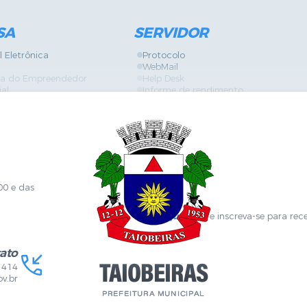
SA
SERVIDOR
l Eletrônica
Protocolo
WebMail
ira do Empreendedor
Help Desk
ial
Informe de rendimento
Contracheque
Formulários
 Localização
GPI
Diário Oficial
nline
Fale com RH
Sanitária
SGDI - Sistema de Gerência de Deman
Concurso Público e Processo Seletivo
Portal da Atenção Primaria
00 e das
Clique aqui
e inscreva-se para rec
ato
1414
v.br