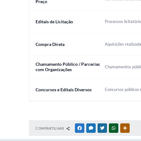
Preço
Editais de Licitação
Processos licitatóri
Compra Direta
Aquisições realizada
Chamamento Público / Parcerias
Chamamentos público
com Organizações
Concursos e Editais Diversos
Concursos públicos e
COMPARTILHAR
FACEBOOK
MESSENGER
TWITTER
WHATSAPP
OUTRAS