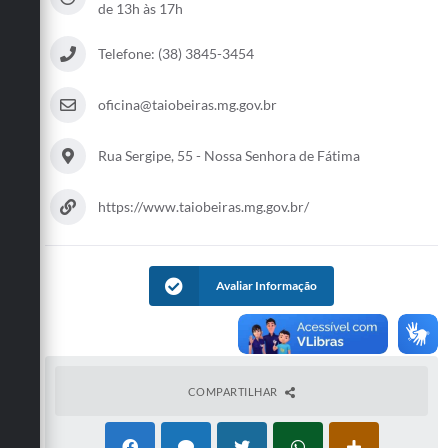
de 13h às 17h
Obras
Telefone: (38) 3845-3454
Emprega
Agenda
oficina@taiobeiras.mg.gov.br
Galeria de Fotos
Rua Sergipe, 55 - Nossa Senhora de Fátima
Galeria de Vídeos
https://www.taiobeiras.mg.gov.br/
Serviços Online
Enquete
Avaliar Informação
Links
Telefones Úteis
Contato
COMPARTILHAR
Sala M. do Empreendedor