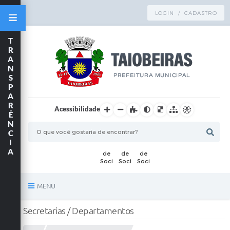
LOGIN / CADASTRO
T
R
A
N
S
P
A
R
Acessibilidade
Ê
N
C
I
A
MENU
Principal
Secretarias / Departamentos
TRANSPARÊNCIA