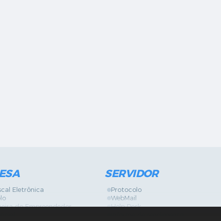
ESA
SERVIDOR
scal Eletrônica
Protocolo
lo
WebMail
neira do Empreendedor
Help Desk
ficial
Informe de rendimento