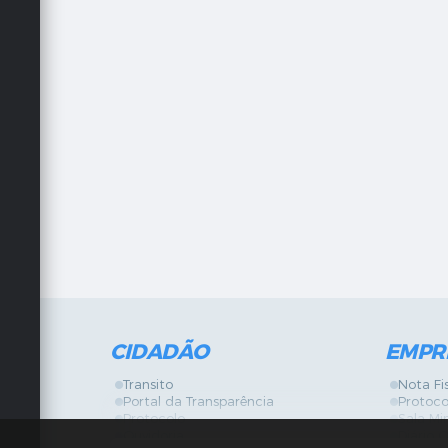
CIDADÃO
EMPR
Transito
Nota Fi
Portal da Transparência
Protoco
Protocolo
Sala Mi
Ouvidoria
Diário O