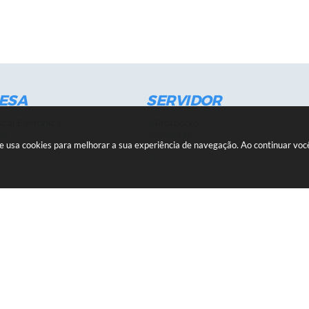
ESA
SERVIDOR
scal Eletrônica
Protocolo
lo
WebMail
ite usa cookies para melhorar a sua experiência de navegação. Ao continuar v
neira do Empreendedor
Help Desk
ficial
Informe de rendimento
es
Contracheque
Formulários
 de Localização
GPI
ões
Diário Oficial
s Online
Fale com RH
ia Sanitária
SGDI - Sistema de Gerência de De
Concurso Público e Processo Seleti
Portal da Atenção Primaria
11:00 e das
Clique aqui
e inscreva-se para 