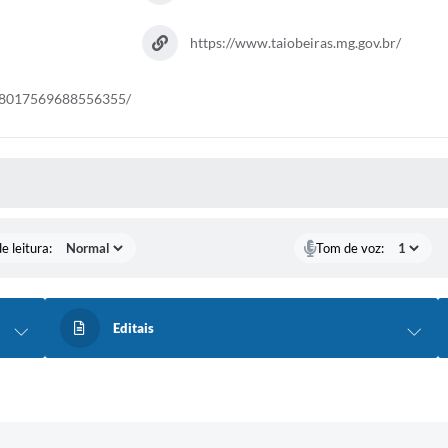
https://www.taiobeiras.mg.gov.br/
s/18017569688556355/
S MÍDIAS
e leitura:
Tom de voz:
Editais