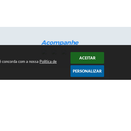
Acompanhe
ACEITAR
ocê concorda com a nossa
Política de
PERSONALIZAR
mandas Internas
vo
Newsletter
receber notificações