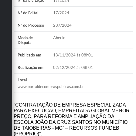
Nº da Licitação
17/2024
Obras
Nº do Edital
17/2024
Emprega
Nº do Processo
237/2024
Agenda
Modo de
Aberto
Galeria de Fotos
Disputa
Galeria de Vídeos
Publicado em
13/11/2024 às 08h01
Serviços Online
Realização em
02/12/2024 às 08h01
Enquete
Local
www.portaldecompraspublicas.com.br
Links
Telefones Úteis
“CONTRATAÇÃO DE EMPRESA ESPECIALIZADA
PARA EXECUÇÃO, EMPREITADA GLOBAL MENOR
Contato
PREÇO, PARA REFORMA E AMPLIAÇÃO DA
ESCOLA JOÃO DA CRUZ SANTOS NO MUNICÍPIO
Sala M. do Empreendedor
DE TAIOBEIRAS - MG” – RECURSOS FUNDEB
.
(PRÓPRIO)”