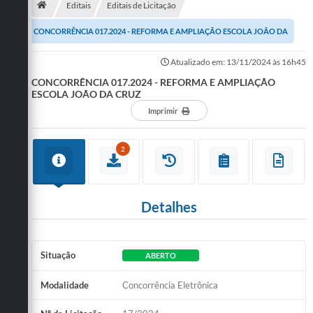
Editais
Editais de Licitação
Publicações
CONCORRÊNCIA 017.2024 - REFORMA E AMPLIAÇÃO ESCOLA JOÃO DA
A Prefeitura
CRUZ
Atualizado em: 13/11/2024 às 16h45
CONCORRÊNCIA 017.2024 - REFORMA E AMPLIAÇÃO
A Nossa Cidade
ESCOLA JOÃO DA CRUZ
Mapa do Site
Imprimir
Ouvidoria
2
SIC
Legislação
Detalhes
Notícias
Formulários
Situação
ABERTO
Conselho Tutelar.
Modalidade
Concorrência Eletrônica
Carta de Serviços