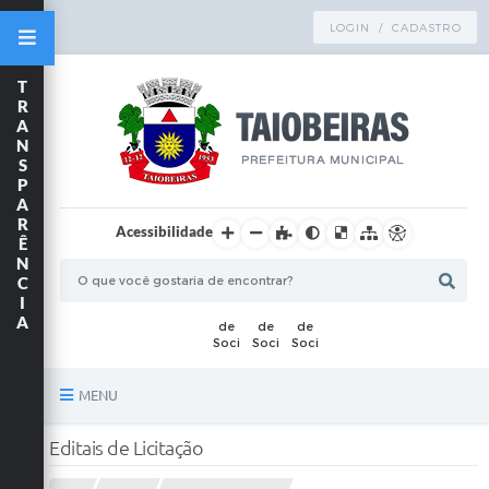
LOGIN / CADASTRO
T
R
A
N
S
P
A
R
Acessibilidade
Ê
N
C
I
A
MENU
Principal
Editais de Licitação
TRANSPARÊNCIA