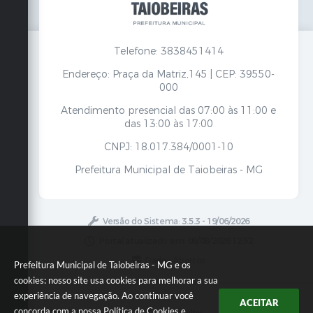
Telefone: 3838451414
Endereço: Praça da Matriz,145 | CEP: 39550-
000
Atendimento presencial das 07:00 às 11:00 e
das 13:00 às 17:00
CNPJ: 18.017.384/0001-10
Prefeitura Municipal de Taiobeiras - MG
Versão do Sistema:
3.5.3 - 19/06/2026
Portal atualizado em:
06/08/2026 12:52
Dados Abertos
Prefeitura Municipal de Taiobeiras - MG e os
cookies: nosso site usa cookies para melhorar a sua
experiência de navegação. Ao continuar você
ACEITAR
concorda com a nossa
Política de Cookies
e
Copyright Instar - 2006-2026. Todos os direitos