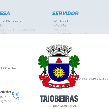
ESA
SERVIDOR
scal Eletrônica
Protocolo
lo
WebMail
neira do Empreendedor
Help Desk
ficial
Informe de rendimento
es
Contracheque
Formulários
 de Localização
GPI
ões
Diário Oficial
s Online
Fale com RH
ia Sanitária
SGDI - Sistema de Gerência de De
Concurso Público e Processo Seleti
Portal da Atenção Primaria
11:00 e das
Clique aqui
e inscreva-se para 
ntato
451414
.gov.br