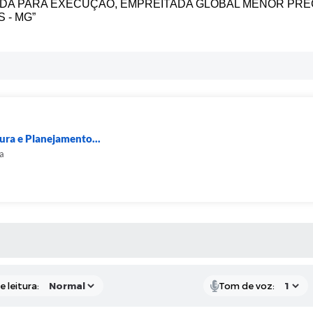
DA PARA EXECUÇÃO, EMPREITADA GLOBAL MENOR PREÇ
 - MG”
tura e Planejamento...
a
S MÍDIAS
 leitura:
Tom de voz: