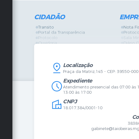
CIDADÃO
EMPR
Transito
Nota Fi
Portal da Transparência
Protoco
Protocolo
Sala Mi
Ouvidoria
Diário O
Vigilância Sanitária
Certidõ
SIC
IPTU
IPTU
Licença
Legislação
Licitaç
Localização
Diário Oficial
Serviço
Praça da Matriz,145 - CEP: 39550-000
Mapa do Site
Vigilânc
Certidões
SIC
Expediente
Agenda de Eventos
Atendimento presencial das 07:00 às 
Concursos
13:00 às 17:00
Carta de Serviços
CNPJ
Telefones Úteis
Contato
18.017.384/0001-10
Newsletter
Co
3838
gabinete@taiobeiras.mg