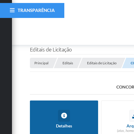
TRANSPARÊNCIA
Editais de Licitação
Principal
Editais
Editais de Licitação
C
CONCORR
Detalhes
Arq
(atas, homo