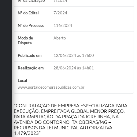
Nº da Licitação
7/2024
Obras
Nº do Edital
7/2024
Emprega
Nº do Processo
116/2024
Agenda
Modo de
Aberto
Galeria de Fotos
Disputa
Galeria de Vídeos
Publicado em
12/06/2024 às 17h00
Serviços Online
Realização em
28/06/2024 às 14h01
Enquete
Local
www.portaldecompraspublicas.com.br
Links
Telefones Úteis
“CONTRATAÇÃO DE EMPRESA ESPECIALIZADA PARA
EXECUÇÃO, EMPREITADA GLOBAL MENOR PREÇO,
Contato
PARA AMPLIAÇÃO DA PRAÇA DA IGREJINHA, NA
AVENIDA DO CONTORNO, TAIOBEIRAS/MG –
Sala M. do Empreendedor
RECURSOS DA LEI MUNICIPAL AUTORIZATIVA
1.479/2023”