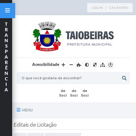
LOGIN / CADASTRO
T
R
A
N
S
P
A
R
Acessibilidade
Ê
N
C
I
A
MENU
Principal
Editais de Licitação
TRANSPARÊNCIA