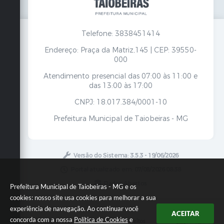
Telefone: 3838451414
Endereço: Praça da Matriz,145 | CEP: 39550-
000
Atendimento presencial das 07:00 às 11:00 e
das 13:00 às 17:00
CNPJ: 18.017.384/0001-10
Prefeitura Municipal de Taiobeiras - MG
Versão do Sistema:
3.5.3 - 19/06/2026
Portal atualizado em:
07/08/2026 08:38
Dados Abertos
Prefeitura Municipal de Taiobeiras - MG e os
cookies: nosso site usa cookies para melhorar a sua
experiência de navegação. Ao continuar você
ACEITAR
concorda com a nossa
Política de Cookies
e
Copyright Instar - 2006-2026. Todos os direitos