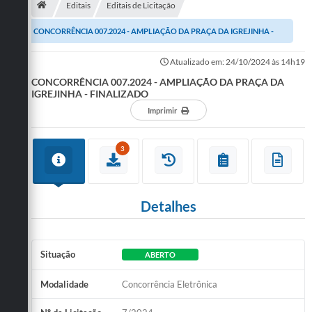
Editais
Editais de Licitação
Publicações
CONCORRÊNCIA 007.2024 - AMPLIAÇÃO DA PRAÇA DA IGREJINHA -
A Prefeitura
FINALIZADO
Atualizado em: 24/10/2024 às 14h19
CONCORRÊNCIA 007.2024 - AMPLIAÇÃO DA PRAÇA DA
A Nossa Cidade
IGREJINHA - FINALIZADO
Mapa do Site
Imprimir
Ouvidoria
3
SIC
Legislação
Detalhes
Notícias
Formulários
Situação
ABERTO
Conselho Tutelar.
Modalidade
Concorrência Eletrônica
Carta de Serviços