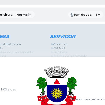
 leitura:
Tom de voz:
ESA
SERVIDOR
scal Eletrônica
Protocolo
lo
WebMail
neira do Empreendedor
Help Desk
ficial
Informe de rendimento
es
Contracheque
Formulários
 de Localização
GPI
ões
Diário Oficial
s Online
Fale com RH
ia Sanitária
SGDI - Sistema de Gerência de De
Concurso Público e Processo Seleti
Portal da Atenção Primaria
11:00 e das
Clique aqui
e inscreva-se para 