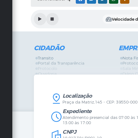
Velocidade de
CIDADÃO
EMPR
Transito
Nota Fi
Portal da Transparência
Protoco
Protocolo
Sala Mi
Ouvidoria
Diário O
Vigilância Sanitária
Certidõ
SIC
IPTU
IPTU
Licença
Legislação
Licitaç
Localização
Diário Oficial
Serviço
Praça da Matriz,145 - CEP: 39550-000
Mapa do Site
Vigilânc
Certidões
SIC
Expediente
Agenda de Eventos
Atendimento presencial das 07:00 às 
Concursos
13:00 às 17:00
Carta de Serviços
CNPJ
Telefones Úteis
Contato