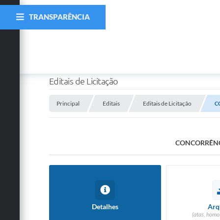
TRANSPARÊNCIA
Editais de Licitação
Principal
Editais
Editais de Licitação
C
CONCORRÊNC
Detalhes
Arq
(atas, homo