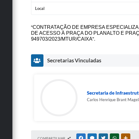
Local
CONTRATAÇÃO DE EMPRESA ESPECIALIZA
“
DE ACESSO À PRAÇA DO PLANALTO E PRAÇ
949703/2023/MTUR/CAIXA
”.
Secretarias Vinculadas
Secretaria de Infraestru
Carlos Henrique Brant Magel
COMPARTILHAR
FACEBOOK
MESSENGER
TWITTER
WHATSAPP
OUTRA