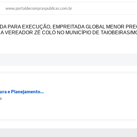
www.portaldecompraspublicas.com.br
DA PARA EXECUÇÃO, EMPREITADA GLOBAL MENOR PR
A VEREADOR ZÉ COLÓ NO MUNICÍPIO DE TAIOBEIRAS/M
tura e Planejamento...
a
S MÍDIAS