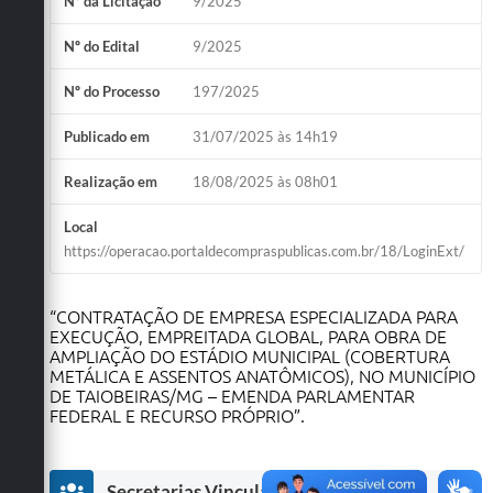
Nº da Licitação
9/2025
Obras
Nº do Edital
9/2025
Emprega
Nº do Processo
197/2025
Agenda
Publicado em
31/07/2025 às 14h19
Galeria de Fotos
Realização em
18/08/2025 às 08h01
Galeria de Vídeos
Local
Serviços Online
https://operacao.portaldecompraspublicas.com.br/18/LoginExt/
Enquete
“CONTRATAÇÃO DE EMPRESA ESPECIALIZADA PARA
Links
EXECUÇÃO, EMPREITADA GLOBAL, PARA OBRA DE
AMPLIAÇÃO DO ESTÁDIO MUNICIPAL (COBERTURA
Telefones Úteis
METÁLICA E ASSENTOS ANATÔMICOS), NO MUNICÍPIO
DE TAIOBEIRAS/MG – EMENDA PARLAMENTAR
Contato
FEDERAL E RECURSO PRÓPRIO”.
Sala M. do Empreendedor
Secretarias Vinculadas