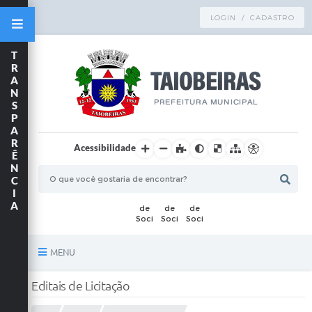
LOGIN / CADASTRO
T
R
A
N
S
P
A
R
Acessibilidade
Ê
N
C
I
A
MENU
Principal
Editais de Licitação
TRANSPARÊNCIA