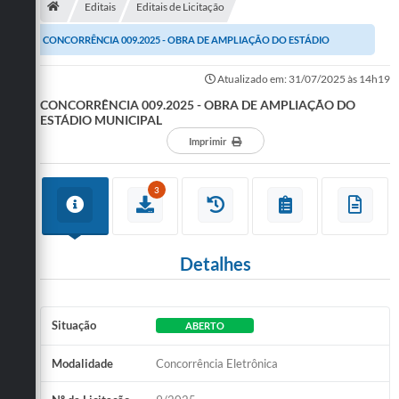
Editais
Editais de Licitação
Publicações
CONCORRÊNCIA 009.2025 - OBRA DE AMPLIAÇÃO DO ESTÁDIO
A Prefeitura
MUNICIPAL
Atualizado em: 31/07/2025 às 14h19
CONCORRÊNCIA 009.2025 - OBRA DE AMPLIAÇÃO DO
A Nossa Cidade
ESTÁDIO MUNICIPAL
Mapa do Site
Imprimir
Ouvidoria
3
SIC
Legislação
Detalhes
Notícias
Formulários
Situação
ABERTO
Conselho Tutelar.
Modalidade
Concorrência Eletrônica
Carta de Serviços