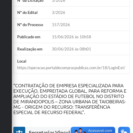
Nº da Licitação
3/2026
Obras
Nº do Edital
3/2026
Emprega
Nº do Processo
157/2026
Agenda
Publicado em
15/06/2026 às 10h58
Galeria de Fotos
Realização em
30/06/2026 às 08h01
Galeria de Vídeos
Local
Serviços Online
https://operacao.portaldecompraspublicas.com.br/18/LoginExt/
Enquete
“CONTRATAÇÃO DE EMPRESA ESPECIALIZADA PARA
Links
EXECUÇÃO, EMPREITADA GLOBAL, PARA REFORMA E
AMPLIAÇÃO DO ESTÁDIO DE FUTEBOL NO DISTRITO
Telefones Úteis
DE MIRANDOPOLIS – ZONA URBANA DE TAIOBEIRAS-
MG - ORIGEM DO RECURSO: TRANSFERÊNCIA
Contato
ESPECIAL DE RECURSO FEDERAL”.
Sala M. do Empreendedor
Secretarias Vinculadas