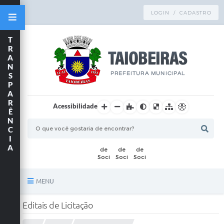
LOGIN / CADASTRO
T
R
A
N
S
P
A
R
Acessibilidade
Ê
N
C
I
A
MENU
Principal
Editais de Licitação
TRANSPARÊNCIA