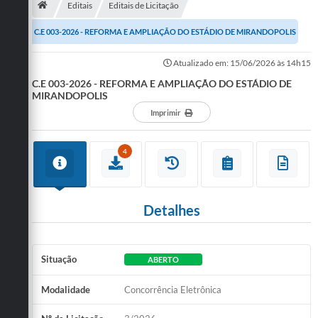
Editais
Editais de Licitação
Publicações
C.E 003-2026 - REFORMA E AMPLIAÇÃO DO ESTÁDIO DE MIRANDOPOLIS
A Prefeitura
Atualizado em: 15/06/2026 às 14h15
C.E 003-2026 - REFORMA E AMPLIAÇÃO DO ESTÁDIO DE
A Nossa Cidade
MIRANDOPOLIS
Mapa do Site
Imprimir
Ouvidoria
4
SIC
Legislação
Detalhes
Notícias
Formulários
Situação
ABERTO
Conselho Tutelar.
Modalidade
Concorrência Eletrônica
Carta de Serviços