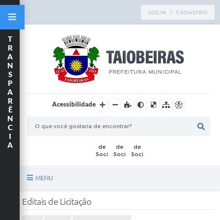
LOGIN / CADASTRO
T
R
A
N
S
P
A
R
Acessibilidade
Ê
N
C
I
A
MENU
Principal
Editais de Licitação
TRANSPARÊNCIA