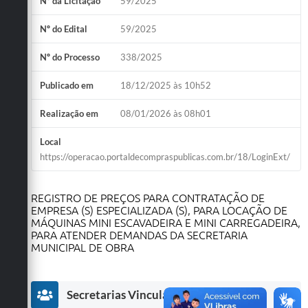
Nº da Licitação
59/2025
Obras
Nº do Edital
59/2025
Emprega
Nº do Processo
338/2025
Agenda
Publicado em
18/12/2025 às 10h52
Galeria de Fotos
Realização em
08/01/2026 às 08h01
Galeria de Vídeos
Local
Serviços Online
https://operacao.portaldecompraspublicas.com.br/18/LoginExt/
Enquete
REGISTRO DE PREÇOS PARA CONTRATAÇÃO DE
Links
EMPRESA (S) ESPECIALIZADA (S), PARA LOCAÇÃO DE
MÁQUINAS MINI ESCAVADEIRA E MINI CARREGADEIRA,
Telefones Úteis
PARA ATENDER DEMANDAS DA SECRETARIA
MUNICIPAL DE OBRA
Contato
Sala M. do Empreendedor
Secretarias Vinculadas