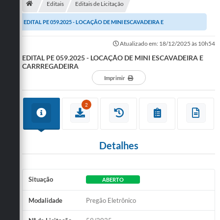
Editais
Editais de Licitação
Publicações
EDITAL PE 059.2025 - LOCAÇÃO DE MINI ESCAVADEIRA E
A Prefeitura
CARRREGADEIRA
Atualizado em: 18/12/2025 às 10h54
EDITAL PE 059.2025 - LOCAÇÃO DE MINI ESCAVADEIRA E
A Nossa Cidade
CARRREGADEIRA
Mapa do Site
Imprimir
Ouvidoria
2
SIC
Legislação
Detalhes
Notícias
Formulários
Situação
ABERTO
Conselho Tutelar.
Modalidade
Pregão Eletrônico
Carta de Serviços