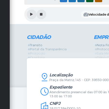
Velocidade de
CIDADÃO
EMPR
Transito
Nota Fi
Portal da Transparência
Protoco
Protocolo
Sala Mi
Ouvidoria
Diário O
Vigilância Sanitária
Certidõ
SIC
IPTU
IPTU
Licença
Legislação
Licitaç
Localização
Diário Oficial
Serviço
Praça da Matriz,145 - CEP: 39550-000
Mapa do Site
Vigilânc
Certidões
SIC
Expediente
Agenda de Eventos
Atendimento presencial das 07:00 às 
Concursos
13:00 às 17:00
Carta de Serviços
CNPJ
Telefones Úteis
Contato
18.017.384/0001-10