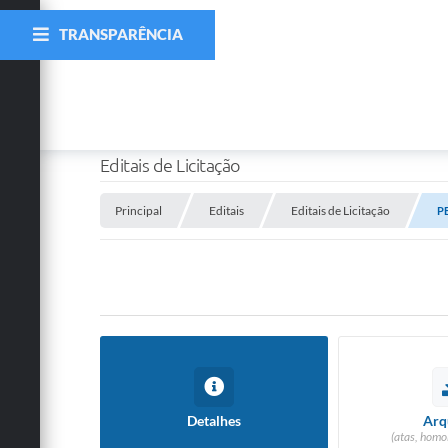
TRANSPARÊNCIA
Editais de Licitação
Principal
Editais
Editais de Licitação
P
Detalhes
Arq
(atas, homo