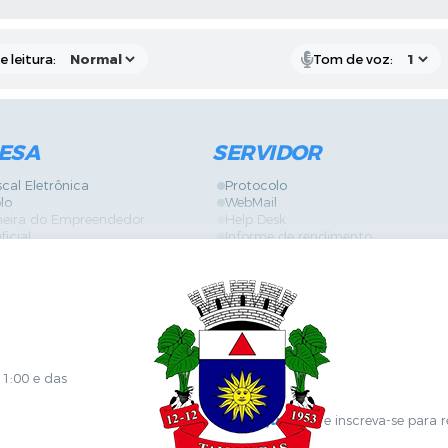
 leitura:
Tom de voz:
ESA
SERVIDOR
scal Eletrônica
Protocolo
lo
WebMail
neira do Empreendedor
Help Desk
ficial
Informe de rendimento
es
Contracheque
Formulários
 de Localização
GPI
ões
Diário Oficial
s Online
Fale com RH
ia Sanitária
SGDI - Sistema de Gerência de De
Concurso Público e Processo Seleti
Portal da Atenção Primaria
11:00 e das
Clique aqui
e inscreva-se para 