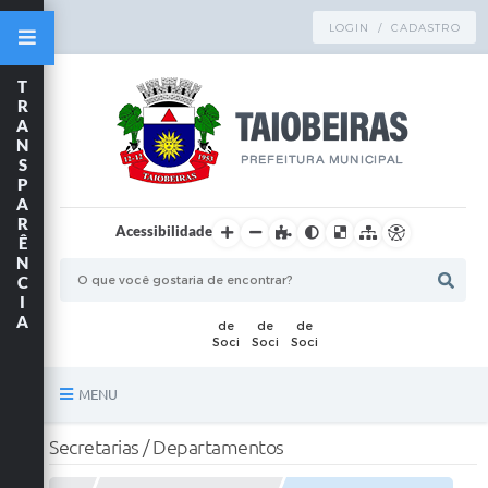
LOGIN / CADASTRO
T
R
A
N
S
P
A
R
Acessibilidade
Ê
N
C
I
A
MENU
Principal
Secretarias / Departamentos
TRANSPARÊNCIA