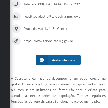
Telefone: (38) 3845-1414 - Ramal 202
Obras
Emprega
receitaecadastro@taiobeiras.mg.gov.br
Agenda
Praça da Matriz, 145 - Centro
Galeria de Fotos
https://www.taiobeiras.mg.gov.br/
Galeria de Vídeos
Serviços Online
Avaliar Informação
Enquete
Links
A Secretaria da Fazenda desempenha um papel crucial na
Telefones Úteis
gestão financeira e tributária do município, garantindo que os
recursos sejam utilizados de forma eficiente e eficaz para
Contato
atender às necessidades da população. Tem as seguintes
Sala M. do Empreendedor
funções fundamentais para o funcionamento do município: