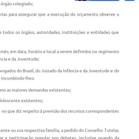
 órgão colegiado;
árias para assegurar que a execução do orçamento observe o
 todos os órgãos, autoridades, instituições e entidades que
 mês, em data, horário e local a serem definidos no regimento
ncia e da Juventude;
ogados do Brasil, do Juizado da Infância e da Juventude e do
, incumbindo-lhes:
omo as maiores demandas existentes;
dolescente existentes;
e no que diz respeito à previsão dos recursos correspondentes
ente ou sua respectiva família, a pedido do Conselho Tutelar,
r a participação popular nos debates, inclusive quando da