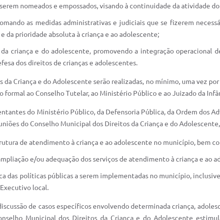
a serem nomeados e empossados, visando à continuidade da atividade do
tomando as medidas administrativas e judiciais que se fizerem necess
 e da prioridade absoluta à criança e ao adolescente;
s da criança e do adolescente, promovendo a integração operacional de
esa dos direitos de crianças e adolescentes.
s da Criança e do Adolescente serão realizadas, no mínimo, uma vez por
 formal ao Conselho Tutelar, ao Ministério Público e ao Juizado da Infâ
entantes do Ministério Público, da Defensoria Pública, da Ordem dos Adv
reuniões do Conselho Municipal dos Direitos da Criança e do Adolescente
rutura de atendimento à criança e ao adolescente no município, bem c
ampliação e/ou adequação dos serviços de atendimento à criança e ao a
rca das políticas públicas a serem implementadas no município, inclusiv
Executivo local.
 discussão de casos específicos envolvendo determinada criança, adolesc
onselho Municipal dos Direitos da Criança e do Adolescente estimula