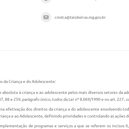
cmdca@taiobeiras.mg.gov.br
s da Criança e do Adolescente:
de absoluta à criança e ao adolescente pelos mais diversos setores da ad
87, 88 e 259, parágrafo único, todos da Lei nº 8.069/1990 e no art. 227,
c
lena efetivação dos direitos da criança e do adolescente envolvendo to
iança e ao Adolescente, definindo prioridades e controlando as ações 
mplementação de programas e serviços a que se referem os incisos II, 