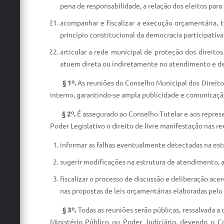
pena de responsabilidade, a relação dos eleitos par
acompanhar e fiscalizar a execução orçamentária, 
princípio constitucional da democracia participativa
articular a rede municipal de proteção dos direito
atuem direta ou indiretamente no atendimento e def
§ 1º.
As reuniões do Conselho Municipal dos Direito
interno, garantindo-se ampla publicidade e comunicação
§ 2º.
É assegurado ao Conselho Tutelar e aos repres
Poder Legislativo o direito de livre manifestação nas 
informar as falhas eventualmente detectadas na est
sugerir modificações na estrutura de atendimento, 
fiscalizar o processo de discussão e deliberação ace
nas propostas de leis orçamentárias elaboradas pelo 
§ 3º.
Todas as reuniões serão públicas, ressalvada a
Ministério Público ou Poder Judiciário, devendo o C