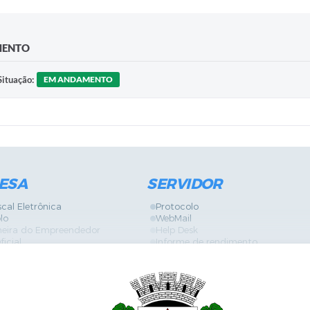
MENTO
Situação:
EM ANDAMENTO
ESA
SERVIDOR
scal Eletrônica
Protocolo
lo
WebMail
neira do Empreendedor
Help Desk
ficial
Informe de rendimento
es
Contracheque
Formulários
 de Localização
GPI
ões
Diário Oficial
s Online
Fale com RH