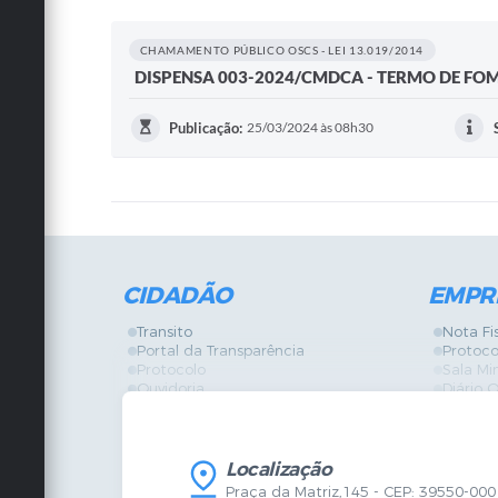
CHAMAMENTO PÚBLICO OSCS - LEI 13.019/2014
DISPENSA 003-2024/CMDCA - TERMO DE FO
Publicação:
25/03/2024 às 08h30
CIDADÃO
EMPR
Transito
Nota Fi
Portal da Transparência
Protoco
Protocolo
Sala Mi
Ouvidoria
Diário O
Vigilância Sanitária
Certidõ
SIC
IPTU
IPTU
Licença
Legislação
Licitaç
Localização
Diário Oficial
Serviço
Praça da Matriz,145 - CEP: 39550-000