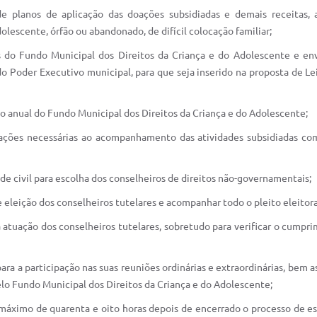
és de planos de aplicação das doações subsidiadas e demais receitas
olescente, órfão ou abandonado, de difícil colocação familiar;
s do Fundo Municipal dos Direitos da Criança e do Adolescente e e
o Poder Executivo municipal, para que seja inserido na proposta de L
o anual do Fundo Municipal dos Direitos da Criança e do Adolescente;
ormações necessárias ao acompanhamento das atividades subsidiadas co
e civil para escolha dos conselheiros de direitos não-governamentais;
 eleição dos conselheiros tutelares e acompanhar todo o pleito eleitoral
atuação dos conselheiros tutelares, sobretudo para verificar o cumprim
para a participação nas suas reuniões ordinárias e extraordinárias, bem
lo Fundo Municipal dos Direitos da Criança e do Adolescente;
máximo de quarenta e oito horas depois de encerrado o processo de es