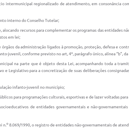
cio intermunicipal regionalizado de atendimento, em consonância co
nto interno do Conselho Tutelar;
e, alocando recursos para complementar os programas das entidades não
stos em lei;
e órgãos da administração ligados à promoção, proteção, defesa e contro
to-juvenil, conforme previsto no art, 4º, parágrafo único, alínea “b”, da
unicipal na parte que é objeto desta Lei, acompanhando toda a trami
tivo e Legislativo para a concretização de suas deliberações consigna
ulação infanto-juvenil no município;
blicos para programações culturais, esportivas e de lazer voltadas para 
 socioeducativos de entidades governamentais e não-governamentais 
o
i n.
8.069/1990, o registro de entidades não-governamentais de aten