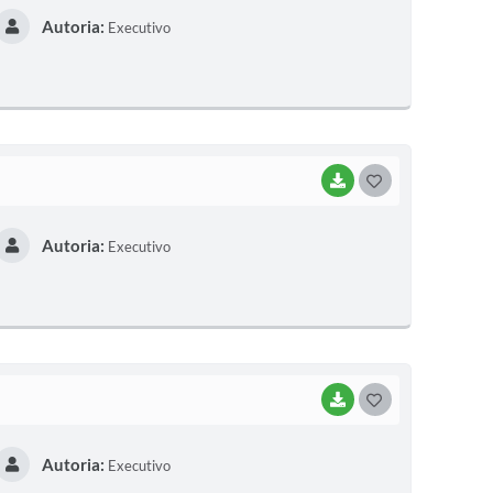
Autoria:
Executivo
S
T
E
I
BAIXAR
G
O
Autoria:
Executivo
S
T
E
I
BAIXAR
G
O
Autoria:
Executivo
S