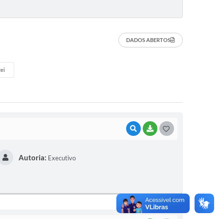
DADOS ABERTOS
ei
VISUALIZAR
BAIXAR
G
O
Autoria:
Executivo
S
T
E
I