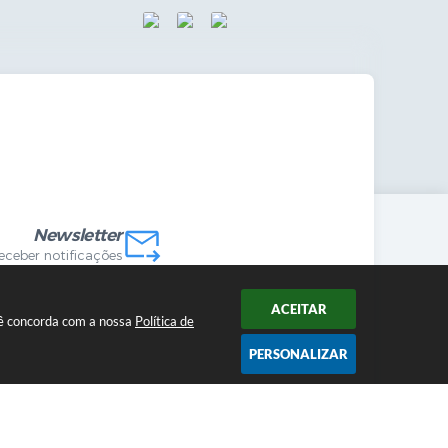
mandas Internas
vo
Newsletter
receber notificações
ACEITAR
ocê concorda com a nossa
Política de
PERSONALIZAR