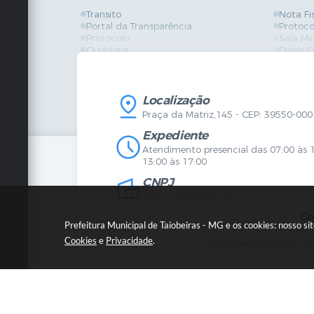
Transito
Nota Fi
Portal da Transparência
Protoco
Protocolo
Sala Mi
Ouvidoria
Diário O
Vigilância Sanitária
Certidõ
SIC
IPTU
IPTU
Licença
Legislação
Licitaç
Localização
Diário Oficial
Serviço
Praça da Matriz,145 - CEP: 39550-000
Mapa do Site
Vigilânc
Certidões
SIC
Expediente
Agenda de Eventos
Atendimento presencial das 07:00 às 
Concursos
13:00 às 17:00
Carta de Serviços
CNPJ
Telefones Úteis
Contato
18.017.384/0001-10
Newsletter
Co
Prefeitura Municipal de Taiobeiras - MG e os cookies: nosso s
3838
Cookies
e
Privacidade
.
gabinete@taiobeiras.mg