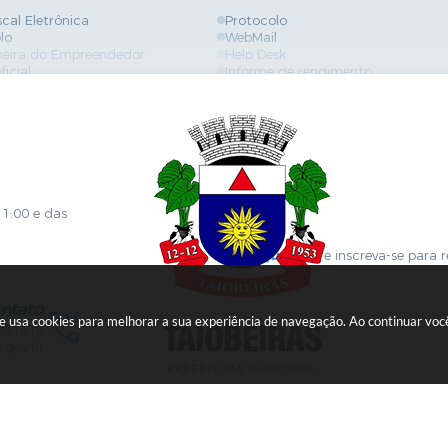
scal Eletrônica
Protocolo
lo
WebMail
neira do Empreendedor
Help Desk
ficial
Informe de rendimento
es
Contracheque
Formulários
 de Localização
GPI
ões
Diário Oficial
s Online
Fale com RH
ia Sanitária
SGDI - Sistema de Gerência de De
Concurso Público e Processo Seleti
Portal da Atenção Primaria
11:00 e das
Clique aqui
e inscreva-se para 
ntato
ite usa cookies para melhorar a sua experiência de navegação. Ao continuar v
451414
.gov.br