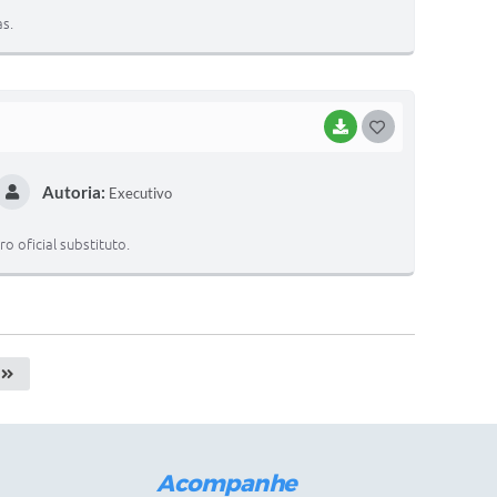
T
s.
E
I
BAIXAR
G
O
Autoria:
Executivo
S
T
 oficial substituto.
E
I
Acompanhe