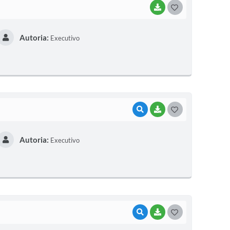
BAIXAR
G
O
Autoria:
Executivo
S
T
E
I
VISUALIZAR
BAIXAR
G
O
Autoria:
Executivo
S
T
E
I
VISUALIZAR
BAIXAR
G
O