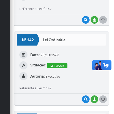
Referente a Lei n° 149
VISUALIZAR
BAIXAR
G
O
S
Nº 142
Lei Ordinária
T
E
Data:
25/10/1963
I
Situação:
EM VIGOR
Autoria:
Executivo
Referente a Lei n° 142.
VISUALIZAR
BAIXAR
G
O