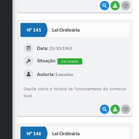
VISUALIZAR
BAIXAR
G
O
S
Nº 141
Lei Ordinária
T
E
Data:
25/10/1963
I
Situação:
EM VIGOR
Autoria:
Executivo
Dispõe sobre o horário de funcionamento do comercio
local.
VISUALIZAR
BAIXAR
G
O
S
Nº 146
Lei Ordinária
T