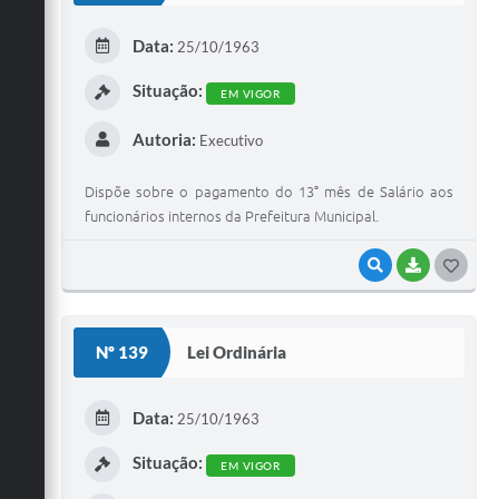
E
Data:
25/10/1963
I
Situação:
EM VIGOR
Autoria:
Executivo
Dispõe sobre o pagamento do 13° mês de Salário aos
funcionários internos da Prefeitura Municipal.
VISUALIZAR
BAIXAR
G
O
S
Nº 139
Lei Ordinária
T
E
Data:
25/10/1963
I
Situação:
EM VIGOR