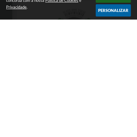
concorda com a nossa
Política de Cookies
e
T
Privacidade
.
PERSONALIZAR
E
I
Telefone: 3838451414
Endereço: Praça da Matriz,145 | CEP: 39550-
000
Atendimento presencial das 07:00 às 11:00 e
das 13:00 às 17:00
CNPJ: 18.017.384/0001-10
Prefeitura Municipal de Taiobeiras - MG