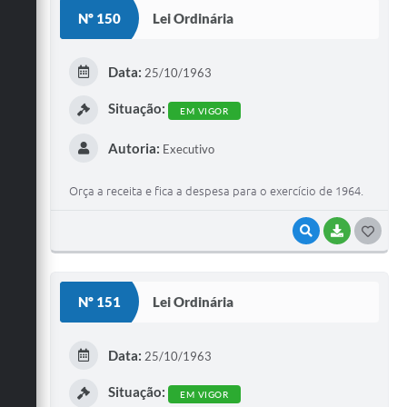
S
Nº 150
Lei Ordinária
T
E
Data:
25/10/1963
I
Situação:
EM VIGOR
Autoria:
Executivo
Orça a receita e fica a despesa para o exercício de 1964.
VISUALIZAR
BAIXAR
G
O
S
Nº 151
Lei Ordinária
T
E
Data:
25/10/1963
I
Situação:
EM VIGOR