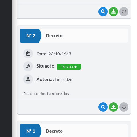
VISUALIZAR
BAIXAR
G
O
S
Nº 2
Decreto
T
E
Data:
26/10/1963
I
Situação:
EM VIGOR
Autoria:
Executivo
Estatuto dos funcionários
VISUALIZAR
BAIXAR
G
O
S
Nº 1
Decreto
T