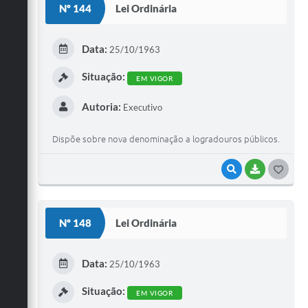
Nº 144
Lei Ordinária
T
E
Data:
25/10/1963
I
Situação:
EM VIGOR
Autoria:
Executivo
Dispõe sobre nova denominação a logradouros públicos.
VISUALIZAR
BAIXAR
G
O
S
Nº 148
Lei Ordinária
T
E
Data:
25/10/1963
I
Situação:
EM VIGOR