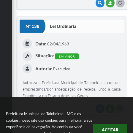
VISUALIZAR
BAIXAR
G
O
S
Nº 138
Lei Ordinária
T
E
Data:
02/04/1963
I
Situação:
EM VIGOR
Autoria:
Executivo
Autoriza a Prefeitura Municipal de Taiobeiras a contrair
empréstimos/por antecipação de receita, junto à Caixa
Econômica do Estado de Minas Gerais.
VISUALIZAR
BAIXAR
G
Prefeitura Municipal de Taiobeiras - MG e os
O
cookies: nosso site usa cookies para melhorar a sua
experiência de navegação. Ao continuar você
S
ACEITAR