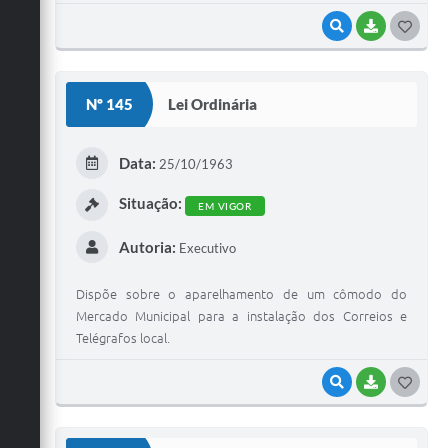
VISUALIZAR
BAIXAR
G
O
S
Nº 145
Lei Ordinária
T
E
Data:
25/10/1963
I
Situação:
EM VIGOR
Autoria:
Executivo
Dispõe sobre o aparelhamento de um cômodo do
Mercado Municipal para a instalação dos Correios e
Telégrafos local.
VISUALIZAR
BAIXAR
G
O
S