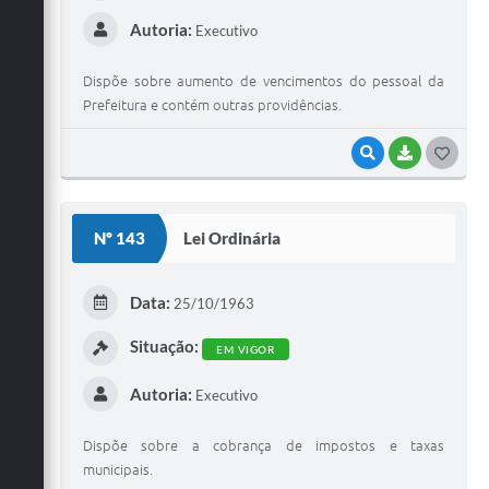
Autoria:
Executivo
Dispõe sobre aumento de vencimentos do pessoal da
Prefeitura e contém outras providências.
VISUALIZAR
BAIXAR
G
O
S
Nº 143
Lei Ordinária
T
E
Data:
25/10/1963
I
Situação:
EM VIGOR
Autoria:
Executivo
Dispõe sobre a cobrança de impostos e taxas
municipais.