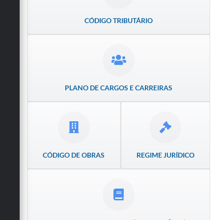
Obras
CÓDIGO TRIBUTÁRIO
Emprega
Agenda
Galeria de Fotos
PLANO DE CARGOS E CARREIRAS
Galeria de Vídeos
Serviços Online
Enquete
Links
CÓDIGO DE OBRAS
REGIME JURÍDICO
Telefones Úteis
Contato
Sala M. do Empreendedor