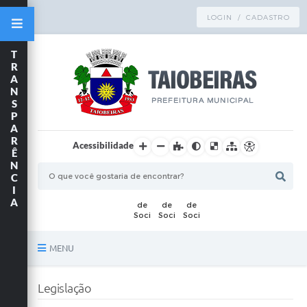
LOGIN / CADASTRO
T
R
A
N
S
P
A
R
Acessibilidade
Ê
N
C
I
A
MENU
Principal
Legislação
TRANSPARÊNCIA