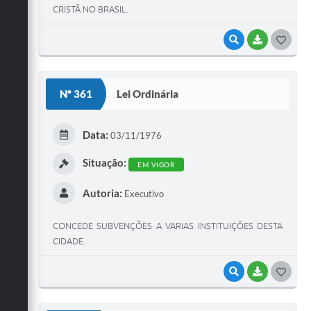
CRISTÃ NO BRASIL.
VISUALIZAR
BAIXAR
G
O
S
Nº 361
Lei Ordinária
T
E
Data:
03/11/1976
I
Situação:
EM VIGOR
Autoria:
Executivo
CONCEDE SUBVENÇÕES A VARIAS INSTITUIÇÕES DESTA
CIDADE.
VISUALIZAR
BAIXAR
G
O