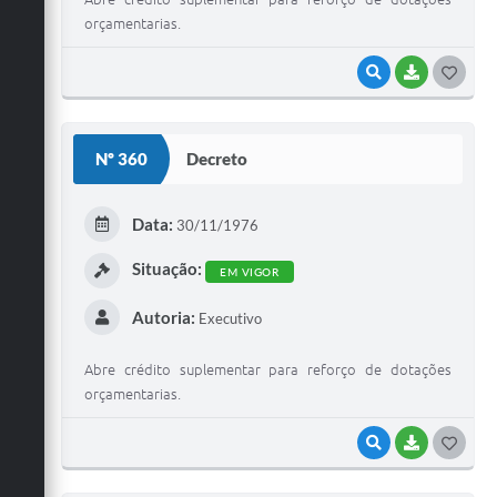
orçamentarias.
VISUALIZAR
BAIXAR
G
O
S
Nº 360
Decreto
T
E
Data:
30/11/1976
I
Situação:
EM VIGOR
Autoria:
Executivo
Abre crédito suplementar para reforço de dotações
orçamentarias.
VISUALIZAR
BAIXAR
G
O