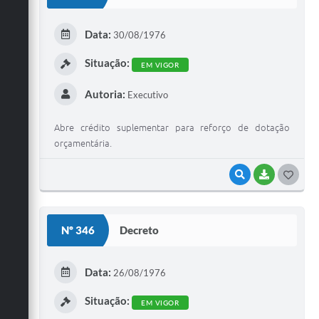
T
E
Data:
30/08/1976
I
Situação:
EM VIGOR
Autoria:
Executivo
Abre crédito suplementar para reforço de dotação
orçamentária.
VISUALIZAR
BAIXAR
G
O
S
Nº 346
Decreto
T
E
Data:
26/08/1976
I
Situação:
EM VIGOR