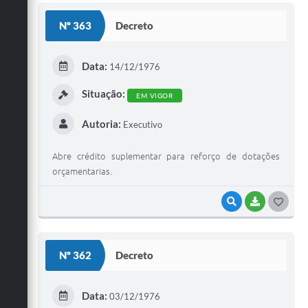
S
Nº 363
Decreto
T
E
Data:
14/12/1976
I
Situação:
EM VIGOR
Autoria:
Executivo
Abre crédito suplementar para reforço de dotações
orçamentarias.
VISUALIZAR
BAIXAR
G
O
S
Nº 362
Decreto
T
E
Data:
03/12/1976
I