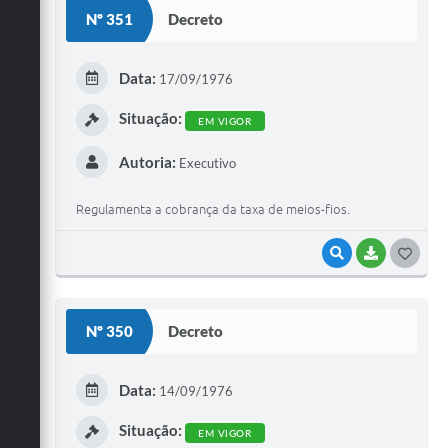
S
Nº 351
Decreto
T
E
Data:
17/09/1976
I
Situação:
EM VIGOR
Autoria:
Executivo
Regulamenta a cobrança da taxa de meios-fios.
VISUALIZAR
BAIXAR
G
O
S
Nº 350
Decreto
T
E
Data:
14/09/1976
I
Situação:
EM VIGOR