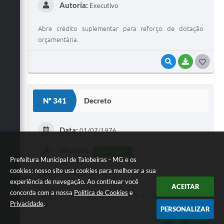
Autoria:
Executivo
Abre crédito suplementar para reforço de dotação
orçamentária.
VISUALIZAR
BAIXAR
G
O
S
Nº 341
Decreto
T
E
Data:
01/07/1976
I
Situação:
EM VIGOR
Prefeitura Municipal de Taiobeiras - MG e os
cookies: nosso site usa cookies para melhorar a sua
Autoria:
Executivo
experiência de navegação. Ao continuar você
ACEITAR
concorda com a nossa
Política de Cookies
e
Modifica o decreto nº 320 75 de 01 de dezembro de
Privacidade
.
1975.
PERSONALIZAR