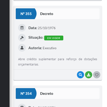
O
S
Nº 355
Decreto
T
E
Data:
25/10/1976
I
Situação:
EM VIGOR
Autoria:
Executivo
Abre crédito suplementar para reforço de dotações
orçamentarias.
VISUALIZAR
BAIXAR
G
O
S
Nº 354
Decreto
T
E