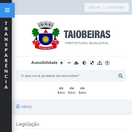
LOGIN / CADASTRO
T
R
A
N
S
P
A
R
Acessibilidade
Ê
N
C
I
A
MENU
Principal
Legislação
TRANSPARÊNCIA