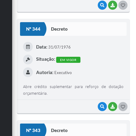
VISUALIZAR
BAIXAR
G
O
S
Nº 344
Decreto
T
E
Data:
31/07/1976
I
Situação:
EM VIGOR
Autoria:
Executivo
Abre crédito suplementar para reforço de dotação
orçamentária.
VISUALIZAR
BAIXAR
G
O
S
Nº 343
Decreto
T