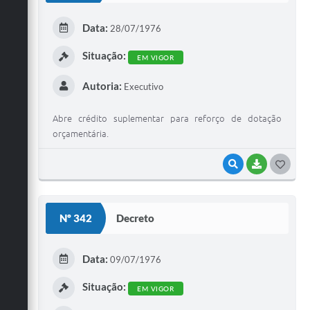
E
Data:
28/07/1976
I
Situação:
EM VIGOR
Autoria:
Executivo
Abre crédito suplementar para reforço de dotação
orçamentária.
VISUALIZAR
BAIXAR
G
O
S
Nº 342
Decreto
T
E
Data:
09/07/1976
I
Situação:
EM VIGOR