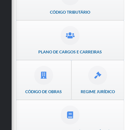
Obras
CÓDIGO TRIBUTÁRIO
Emprega
Agenda
Galeria de Fotos
PLANO DE CARGOS E CARREIRAS
Galeria de Vídeos
Serviços Online
Enquete
Links
CÓDIGO DE OBRAS
REGIME JURÍDICO
Telefones Úteis
Contato
Sala M. do Empreendedor