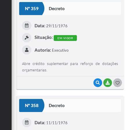
S
Nº 359
Decreto
T
E
Data:
29/11/1976
I
Situação:
EM VIGOR
Autoria:
Executivo
Abre crédito suplementar para reforço de dotações
orçamentarias.
VISUALIZAR
BAIXAR
G
O
S
Nº 358
Decreto
T
E
Data:
11/11/1976
I