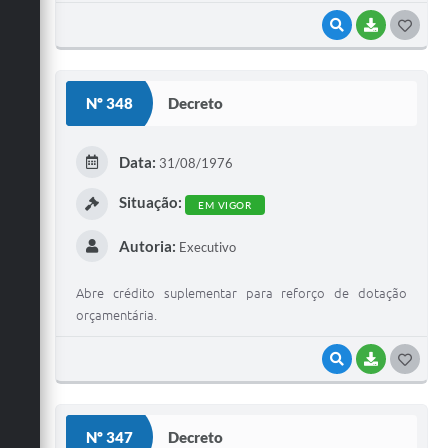
VISUALIZAR
BAIXAR
G
O
S
Nº 348
Decreto
T
E
Data:
31/08/1976
I
Situação:
EM VIGOR
Autoria:
Executivo
Abre crédito suplementar para reforço de dotação
orçamentária.
VISUALIZAR
BAIXAR
G
O
S
Nº 347
Decreto