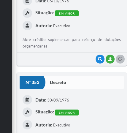
Data:
06/10/1976
I
Situação:
EM VIGOR
Autoria:
Executivo
Abre crédito suplementar para reforço de dotações
orçamentarias.
VISUALIZAR
BAIXAR
G
O
S
Nº 353
Decreto
T
E
Data:
30/09/1976
I
Situação:
EM VIGOR
Autoria:
Executivo