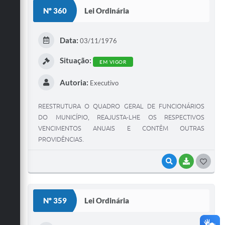
S
Nº 360
Lei Ordinária
T
E
Data:
03/11/1976
I
Situação:
EM VIGOR
Autoria:
Executivo
REESTRUTURA O QUADRO GERAL DE FUNCIONÁRIOS
DO MUNICÍPIO, REAJUSTA-LHE OS RESPECTIVOS
VENCIMENTOS ANUAIS E CONTÊM OUTRAS
PROVIDÊNCIAS.
VISUALIZAR
BAIXAR
G
O
S
Nº 359
Lei Ordinária
T
E