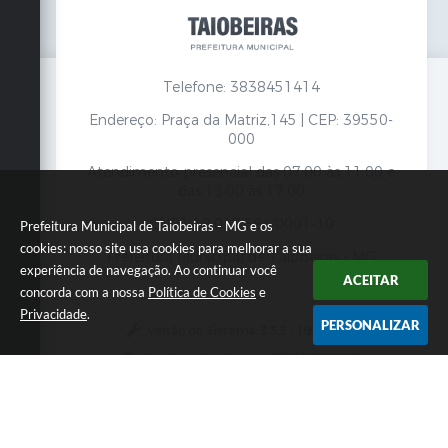
Telefone: 3838451414
Endereço: Praça da Matriz,145 | CEP: 39550-
000
Atendimento presencial das 07:00 às 11:00 e
das 13:00 às 17:00
CNPJ: 18.017.384/0001-10
Prefeitura Municipal de Taiobeiras - MG e os
cookies: nosso site usa cookies para melhorar a sua
Prefeitura Municipal de Taiobeiras - MG
experiência de navegação. Ao continuar você
ACEITAR
concorda com a nossa
Política de Cookies
e
Privacidade
.
PERSONALIZAR
Versão do Sistema:
3.5.3 - 19/06/2026
Portal atualizado em:
06/08/2026 12:52
Dados Abertos