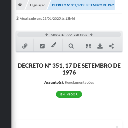
Legislação
DECRETO Nº 351, 17 DE SETEMBRO DE 1976
Publicações
Atualizado em: 23/01/2025 às 13h46
A Prefeitura
A Nossa Cidade
ARRASTE PARA VER MAIS
Mapa do Site
Ouvidoria
DECRETO Nº 351, 17 DE SETEMBRO DE
SIC
1976
Legislação
Assunto(s):
Regulamentações
Notícias
EM VIGOR
Formulários
Conselho Tutelar.
Carta de Serviços