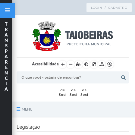
LOGIN / CADASTRO
T
R
A
N
S
P
A
R
Acessibilidade
Ê
N
C
I
A
MENU
Principal
Legislação
TRANSPARÊNCIA