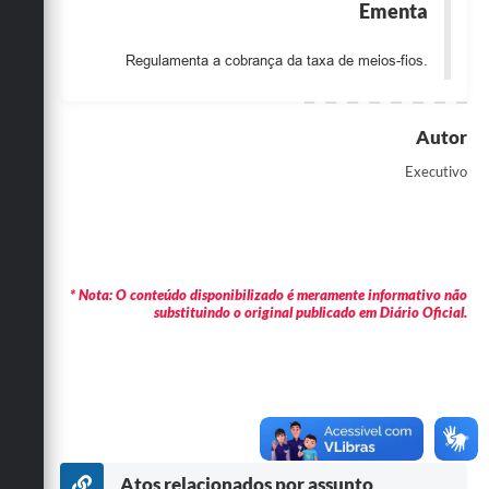
Ementa
Obras
Regulamenta a cobrança da taxa de meios-fios.
Emprega
Agenda
Autor
Galeria de Fotos
Executivo
Galeria de Vídeos
Serviços Online
Enquete
* Nota: O conteúdo disponibilizado é meramente informativo não
substituindo o original publicado em Diário Oficial.
Links
Telefones Úteis
Contato
Sala M. do Empreendedor
Atos relacionados por assunto