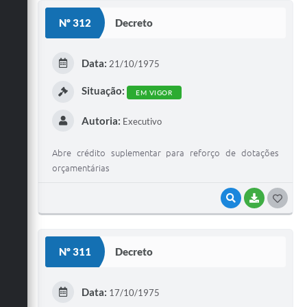
S
Nº 312
Decreto
T
E
Data:
21/10/1975
I
Situação:
EM VIGOR
Autoria:
Executivo
Abre crédito suplementar para reforço de dotações
orçamentárias
VISUALIZAR
BAIXAR
G
O
S
Nº 311
Decreto
T
E
Data:
17/10/1975
I