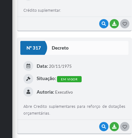
Crédito suplementar.
VISUALIZAR
BAIXAR
G
O
S
Nº 317
Decreto
T
E
Data:
20/11/1975
I
Situação:
EM VIGOR
Autoria:
Executivo
Abre Credito suplementares para reforço de dotações
orçamentárias.
VISUALIZAR
BAIXAR
G
O