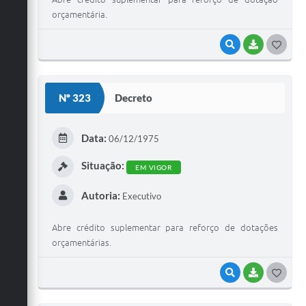
orçamentária.
VISUALIZAR
BAIXAR
G
O
S
Nº 323
Decreto
T
E
Data:
06/12/1975
I
Situação:
EM VIGOR
Autoria:
Executivo
Abre crédito suplementar para reforço de dotações
orçamentárias.
VISUALIZAR
BAIXAR
G
O