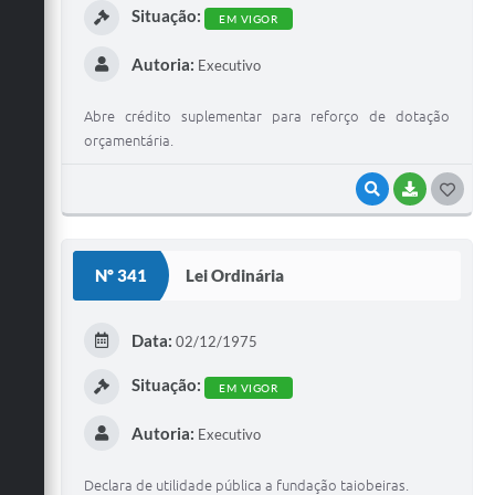
Situação:
EM VIGOR
Autoria:
Executivo
Abre crédito suplementar para reforço de dotação
orçamentária.
VISUALIZAR
BAIXAR
G
O
S
Nº 341
Lei Ordinária
T
E
Data:
02/12/1975
I
Situação:
EM VIGOR
Autoria:
Executivo
Declara de utilidade pública a fundação taiobeiras.