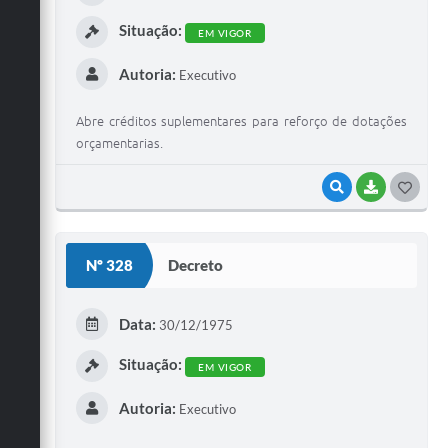
Situação:
EM VIGOR
Autoria:
Executivo
Abre créditos suplementares para reforço de dotações
orçamentarias.
VISUALIZAR
BAIXAR
G
O
S
Nº 328
Decreto
T
E
Data:
30/12/1975
I
Situação:
EM VIGOR
Autoria:
Executivo