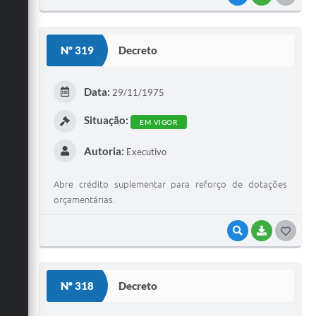
O
S
Nº 319
Decreto
T
E
Data:
29/11/1975
I
Situação:
EM VIGOR
Autoria:
Executivo
Abre crédito suplementar para reforço de dotações
orçamentárias.
VISUALIZAR
BAIXAR
G
O
S
Nº 318
Decreto
T