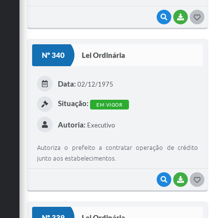
VISUALIZAR
BAIXAR
G
O
S
Nº 340
Lei Ordinária
T
E
Data:
02/12/1975
I
Situação:
EM VIGOR
Autoria:
Executivo
Autoriza o prefeito a contratar operação de crédito
junto aos estabelecimentos.
VISUALIZAR
BAIXAR
G
O
S
Nº 339
Lei Ordinária