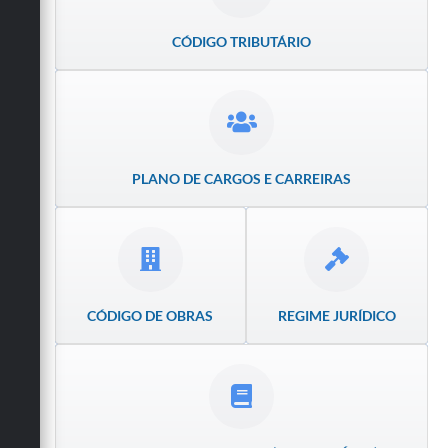
Obras
CÓDIGO TRIBUTÁRIO
Emprega
Agenda
Galeria de Fotos
PLANO DE CARGOS E CARREIRAS
Galeria de Vídeos
Serviços Online
Enquete
Links
CÓDIGO DE OBRAS
REGIME JURÍDICO
Telefones Úteis
Contato
Sala M. do Empreendedor