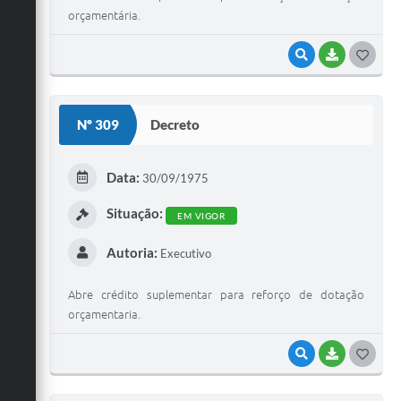
orçamentária.
VISUALIZAR
BAIXAR
G
O
S
Nº 309
Decreto
T
E
Data:
30/09/1975
I
Situação:
EM VIGOR
Autoria:
Executivo
Abre crédito suplementar para reforço de dotação
orçamentaria.
VISUALIZAR
BAIXAR
G
O