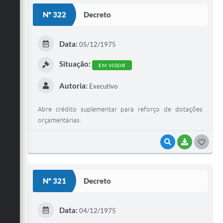
S
Nº 322
Decreto
T
E
Data:
05/12/1975
I
Situação:
EM VIGOR
Autoria:
Executivo
Abre crédito suplementar para reforço de dotações
orçamentárias.
VISUALIZAR
BAIXAR
G
O
S
Nº 321
Decreto
T
E
Data:
04/12/1975
I