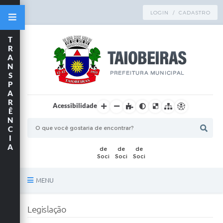
LOGIN / CADASTRO
T
R
A
N
S
P
A
R
Acessibilidade
Ê
N
C
I
A
MENU
Principal
Legislação
TRANSPARÊNCIA