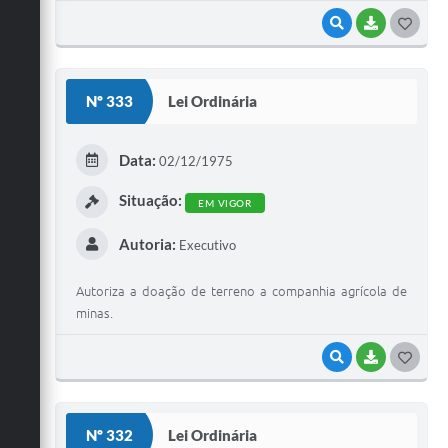
VISUALIZAR
BAIXAR
G
O
S
Nº 333
Lei Ordinária
T
E
Data:
02/12/1975
I
Situação:
EM VIGOR
Autoria:
Executivo
Autoriza a doação de terreno a companhia agrícola de
minas.
VISUALIZAR
BAIXAR
G
O
S
Nº 332
Lei Ordinária