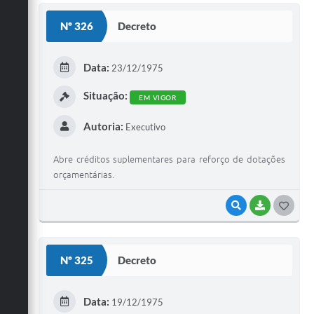
S
Nº 326
Decreto
T
E
Data:
23/12/1975
I
Situação:
EM VIGOR
Autoria:
Executivo
Abre créditos suplementares para reforço de dotações
orçamentárias.
VISUALIZAR
BAIXAR
G
O
S
Nº 325
Decreto
T
E
Data:
19/12/1975
I