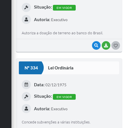
I
Situação:
EM VIGOR
Autoria:
Executivo
Autoriza a doação de terreno ao banco do Brasil.
VISUALIZAR
BAIXAR
G
O
S
Nº 334
Lei Ordinária
T
E
Data:
02/12/1975
I
Situação:
EM VIGOR
Autoria:
Executivo
Concede subvenções a várias instituições.