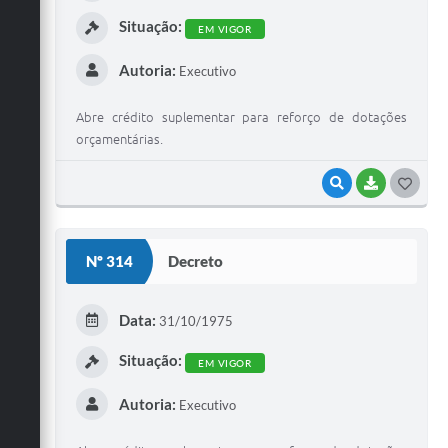
I
Situação:
EM VIGOR
Autoria:
Executivo
Abre crédito suplementar para reforço de dotações
orçamentárias.
VISUALIZAR
BAIXAR
G
O
S
Nº 314
Decreto
T
E
Data:
31/10/1975
I
Situação:
EM VIGOR
Autoria:
Executivo