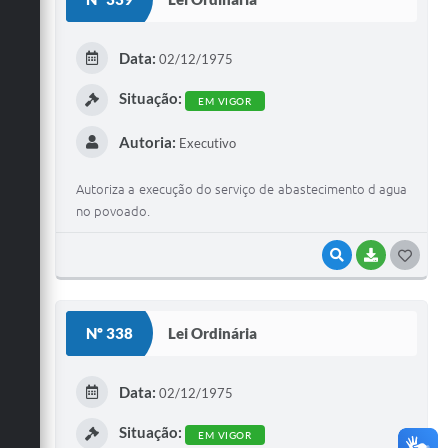
T
E
Data:
02/12/1975
I
Situação:
EM VIGOR
Autoria:
Executivo
Autoriza a execução do serviço de abastecimento d agua
no povoado.
VISUALIZAR
BAIXAR
G
O
S
Nº 338
Lei Ordinária
T
E
Data:
02/12/1975
I
Situação:
EM VIGOR