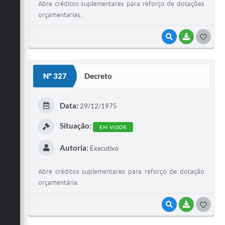
Abre créditos suplementares para reforço de dotações
orçamentarias.
VISUALIZAR
BAIXAR
G
O
S
Nº 327
Decreto
T
E
Data:
29/12/1975
I
Situação:
EM VIGOR
Autoria:
Executivo
Abre créditos suplementares para reforço de dotação
orçamentária.
VISUALIZAR
BAIXAR
G
O