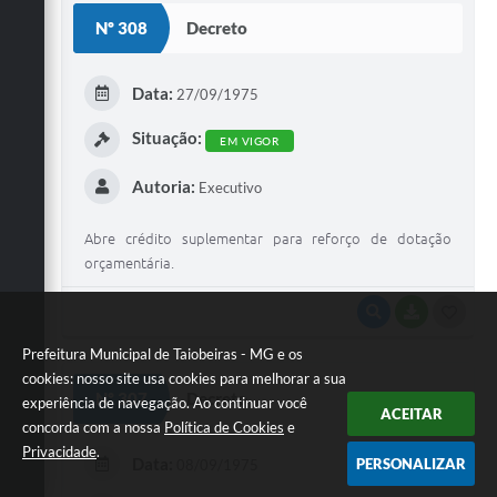
S
Nº 308
Decreto
T
E
Data:
27/09/1975
I
Situação:
EM VIGOR
Autoria:
Executivo
Abre crédito suplementar para reforço de dotação
orçamentária.
VISUALIZAR
BAIXAR
G
O
Prefeitura Municipal de Taiobeiras - MG e os
cookies: nosso site usa cookies para melhorar a sua
S
Nº 307
Decreto
experiência de navegação. Ao continuar você
ACEITAR
T
concorda com a nossa
Política de Cookies
e
E
Privacidade
.
Data:
PERSONALIZAR
08/09/1975
I