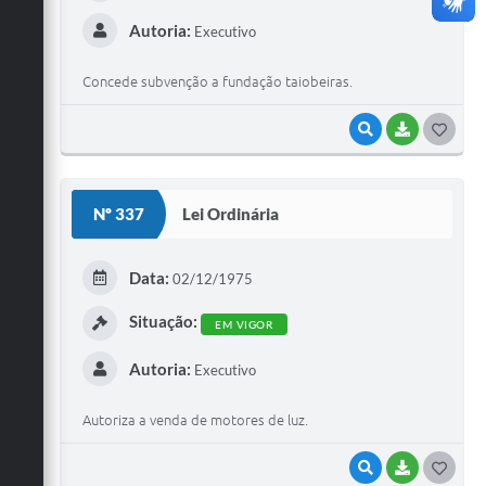
Autoria:
Executivo
Concede subvenção a fundação taiobeiras.
VISUALIZAR
BAIXAR
G
O
S
Nº 337
Lei Ordinária
T
E
Data:
02/12/1975
I
Situação:
EM VIGOR
Autoria:
Executivo
Autoriza a venda de motores de luz.
VISUALIZAR
BAIXAR
G