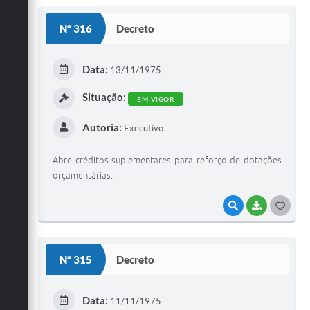
S
Nº 316
Decreto
T
E
Data:
13/11/1975
I
Situação:
EM VIGOR
Autoria:
Executivo
Abre créditos suplementares para reforço de dotações
orçamentárias.
VISUALIZAR
BAIXAR
G
O
S
Nº 315
Decreto
T
E
Data:
11/11/1975