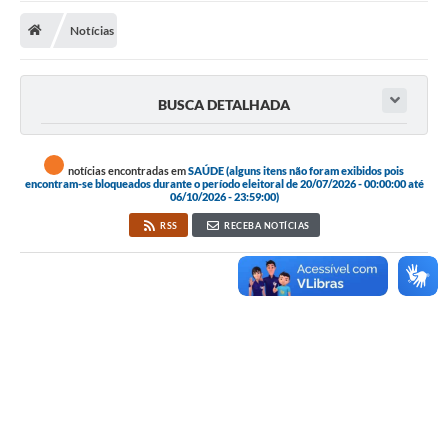
Notícias
Publicações
A Prefeitura
BUSCA DETALHADA
A Nossa Cidade
Mapa do Site
notícias encontradas em
SAÚDE (alguns itens não foram exibidos pois
encontram-se bloqueados durante o período eleitoral de 20/07/2026 - 00:00:00 até
Ouvidoria
06/10/2026 - 23:59:00)
RSS
RECEBA NOTÍCIAS
SIC
Legislação
Notícias
Formulários
Conselho Tutelar.
Carta de Serviços