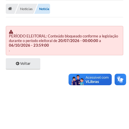
Notícias
Notícia
Publicações
A Prefeitura
A Nossa Cidade
PERÍODO ELEITORAL: Conteúdo bloqueado conforme a legislação
durante o período eleitoral de
20/07/2026 - 00:00:00
a
Mapa do Site
06/10/2026 - 23:59:00
.
Ouvidoria
Voltar
SIC
Legislação
Notícias
Formulários
Conselho Tutelar.
Carta de Serviços