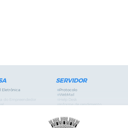
SA
SERVIDOR
l Eletrônica
Protocolo
WebMail
ira do Empreendedor
Help Desk
ial
Informe de rendimento
Contracheque
Formulários
 Localização
GPI
Diário Oficial