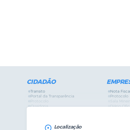
CIDADÃO
EMPRE
Transito
Nota Fisca
Portal da Transparência
Protocolo
Protocolo
Sala Mine
Ouvidoria
Diário Ofic
Vigilância Sanitária
Certidões
SIC
IPTU
IPTU
Licença de
Legislação
Licitações
Localização