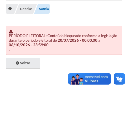
Notícias
Notícia
Publicações
A Prefeitura
A Nossa Cidade
PERÍODO ELEITORAL: Conteúdo bloqueado conforme a legislação
durante o período eleitoral de
20/07/2026 - 00:00:00
a
Mapa do Site
06/10/2026 - 23:59:00
.
Ouvidoria
Voltar
SIC
Legislação
Notícias
Formulários
Conselho Tutelar.
Carta de Serviços