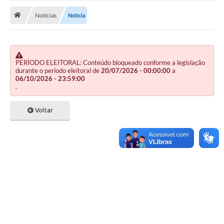
Notícias
Notícia
Publicações
A Prefeitura
A Nossa Cidade
PERÍODO ELEITORAL: Conteúdo bloqueado conforme a legislação
durante o período eleitoral de
20/07/2026 - 00:00:00
a
Mapa do Site
06/10/2026 - 23:59:00
.
Ouvidoria
Voltar
SIC
Legislação
Notícias
Formulários
Conselho Tutelar.
Carta de Serviços