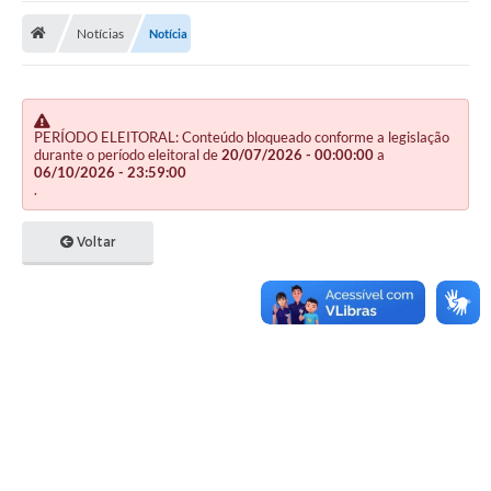
Notícias
Notícia
Publicações
A Prefeitura
A Nossa Cidade
PERÍODO ELEITORAL: Conteúdo bloqueado conforme a legislação
durante o período eleitoral de
20/07/2026 - 00:00:00
a
Mapa do Site
06/10/2026 - 23:59:00
.
Ouvidoria
Voltar
SIC
Legislação
Notícias
Formulários
Conselho Tutelar.
Carta de Serviços