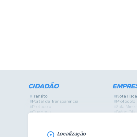
CIDADÃO
EMPRE
Transito
Nota Fisca
Portal da Transparência
Protocolo
Protocolo
Sala Mine
Ouvidoria
Diário Ofic
Vigilância Sanitária
Certidões
SIC
IPTU
IPTU
Licença de
Legislação
Licitações
Localização