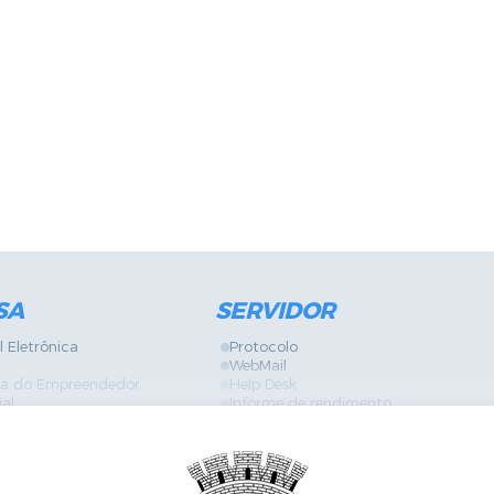
SA
SERVIDOR
l Eletrônica
Protocolo
WebMail
ira do Empreendedor
Help Desk
ial
Informe de rendimento
Contracheque
Formulários
 Localização
GPI
Diário Oficial