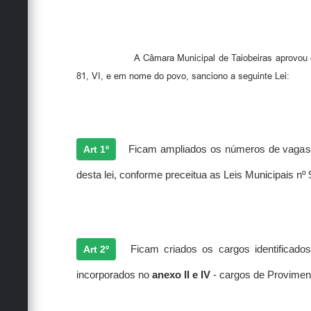
A Câmara Municipal de Taiobeiras aprovou 
81, VI, e em nome do povo, sanciono a seguinte Lei:
Art 1º
Ficam ampliados os números de vagas p
desta lei, conforme preceitua as Leis Municipais nº 
Art 2º
Ficam criados os cargos identificado
incorporados no
anexo II e IV
- cargos de Provimento