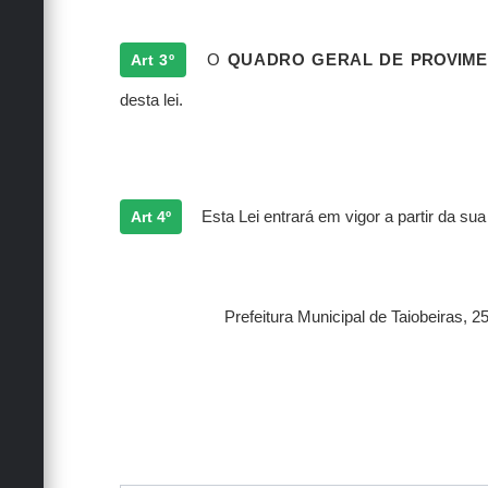
Art 3º
O
QUADRO GERAL DE
PROVIME
desta lei.
Art 4º
Esta Lei entrará em vigor a partir da su
Prefeitura Municipal de Taiobeiras, 