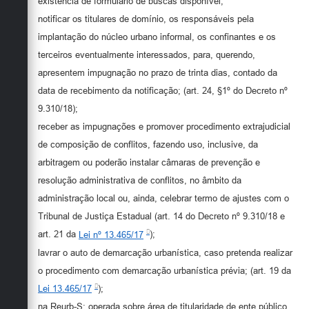
existência de formulário de buscas disponível;
notificar os titulares de domínio, os responsáveis pela
implantação do núcleo urbano informal, os confinantes e os
terceiros eventualmente interessados, para, querendo,
apresentem impugnação no prazo de trinta dias, contado da
data de recebimento da notificação; (art. 24, §1º do Decreto nº
9.310/18);
receber as impugnações e promover procedimento extrajudicial
de composição de conflitos, fazendo uso, inclusive, da
arbitragem ou poderão instalar câmaras de prevenção e
resolução administrativa de conflitos, no âmbito da
administração local ou, ainda, celebrar termo de ajustes com o
Tribunal de Justiça Estadual (art. 14 do Decreto nº 9.310/18 e
art. 21 da
Lei nº 13.465/17
);
lavrar o auto de demarcação urbanística, caso pretenda realizar
o procedimento com demarcação urbanística prévia; (art. 19 da
Lei 13.465/17
);
na Reurb-S: operada sobre área de titularidade de ente público,