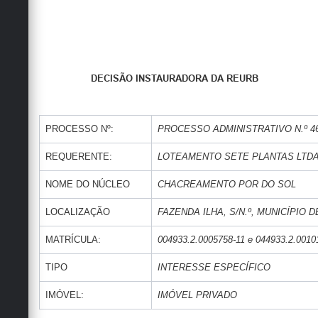
Obras
Emprega
Agenda
DECISÃO INSTAURADORA DA REURB
Galeria de Fotos
Galeria de Vídeos
PROCESSO Nº:
PROCESSO ADMINISTRATIVO N.º 468
Serviços Online
REQUERENTE:
LOTEAMENTO SETE PLANTAS LTD
Enquete
NOME DO NÚCLEO
CHACREAMENTO POR DO SOL
Links
LOCALIZAÇÃO
FAZENDA ILHA, S/N.º, MUNICÍPIO 
Telefones Úteis
MATRÍCULA:
004933.2.0005758-11 e 044933.2.0010
Contato
TIPO
INTERESSE ESPECÍFICO
Sala M. do Empreendedor
IMÓVEL:
IMÓVEL PRIVADO