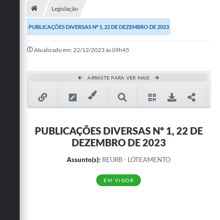
Legislação
Publicações
PUBLICAÇÕES DIVERSAS Nº 1, 22 DE DEZEMBRO DE 2023
A Prefeitura
Atualizado em: 22/12/2023 às 09h45
A Nossa Cidade
Mapa do Site
ARRASTE PARA VER MAIS
Ouvidoria
SIC
PUBLICAÇÕES DIVERSAS Nº 1, 22 DE
Legislação
DEZEMBRO DE 2023
Notícias
Assunto(s):
REURB - LOTEAMENTO
Formulários
EM VIGOR
Conselho Tutelar.
Carta de Serviços