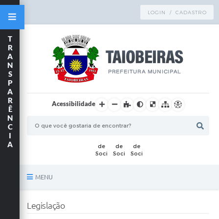
LOGIN / CADASTRO
T
R
A
N
S
P
A
R
Acessibilidade
Ê
N
C
I
A
MENU
Principal
Legislação
TRANSPARÊNCIA