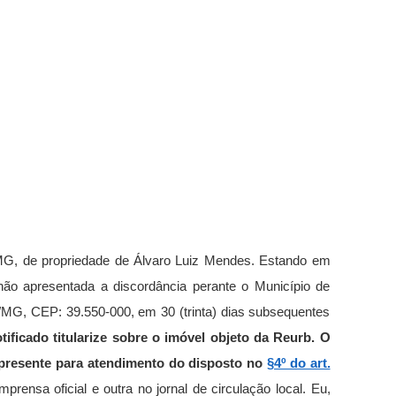
s/MG, de propriedade de Álvaro Luiz Mendes. Estando em
ão apresentada a discordância perante o Município de
as/MG, CEP: 39.550-000, em 30 (trinta) dias subsequentes
ificado titularize sobre o imóvel objeto da Reurb.
O
 o presente para atendimento do disposto no
§4º do art.
prensa oficial e outra no jornal de circulação local. Eu,