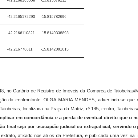
-42.2168165558
-15.815679211
-42.2165172293
-15.815782696
-42.2166110821
-15.8149338898
-42.216776611
-15.8142001015
548, no Cartório de Registro de Imóveis da Comarca de Taiobeira
ficação da confrontante, OLGA MARIA MENDES, advertindo-se que n
Taiobeiras, localizada na Praça da Matriz, nº 145, centro, Taiobeir
mplicar em concordância e a perda de eventual direito que o not
ção final seja por usucapião judicial ou extrajudicial, servindo
extrato, afixado nos átrios da Prefeitura, e publicado uma vez na im