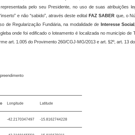
representada pelo seu Presidente, no uso de suas atribuições l
inserto” e não “sabido”,
através deste edital
FAZ SABER
que, o Nú
so de Regularização Fundiária, na modalidade de
Interesse Socia
 gleba onde foi edificado o loteamento é localizada no município d
 art. 1.005 do Provimento 260/CGJ-MG/2013 e art. §2º, art. 13 do D
mpreendimento
to
Longitude
Latitude
-42.2170347497
-15.8162744228