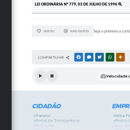
LEI ORDINÁRIA Nº 779, 03 DE JULHO DE 1996
Seja o primeiro a curti
GOSTEI
NÃO GOSTEI
COMPARTILHAR
FACEBOOK
MESSENGER
TWITTER
WHATSAPP
OUT
Velocidade d
CIDADÃO
EMPR
Transito
Nota Fi
Portal da Transparência
Protoco
Protocolo
Sala Mi