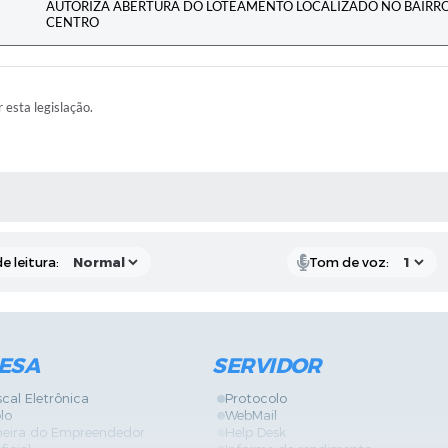
AUTORIZA ABERTURA DO LOTEAMENTO LOCALIZADO NO BAIRRO
CENTRO
r esta legislação.
RAS MÍDIAS
e leitura:
Tom de voz:
ESA
SERVIDOR
scal Eletrônica
Protocolo
lo
WebMail
neira do Empreendedor
Help Desk