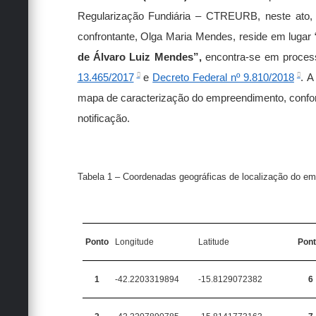
Regularização Fundiária – CTREURB, neste ato, 
confrontante, Olga Maria Mendes, reside em lugar “
de Álvaro Luiz Mendes”,
encontra-se em proces
13.465/2017
e
Decreto Federal nº 9.810/2018
. A
mapa de caracterização do empreendimento, conforme
notificação.
Tabela 1 – Coordenadas geográficas de localização do e
Ponto
Longitude
Latitude
Pon
1
-42.2203319894
-15.8129072382
6