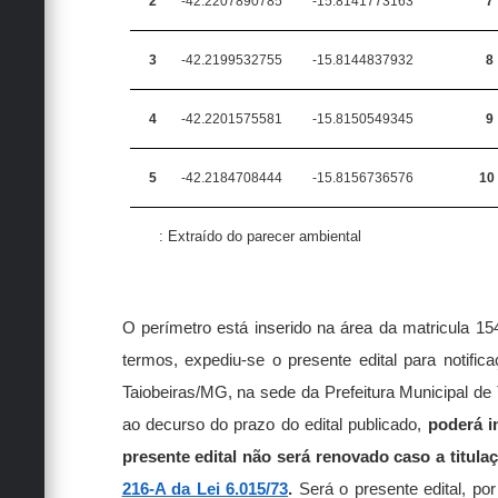
2
-42.2207890785
-15.8141773163
7
3
-42.2199532755
-15.8144837932
8
4
-42.2201575581
-15.8150549345
9
5
-42.2184708444
-15.8156736576
10
Fonte
: Extraído do parecer ambiental
O perímetro está inserido na área da matricula 1
termos, expediu-se o presente edital para noti
Taiobeiras/MG, na sede da Prefeitura Municipal de 
ao decurso do prazo do edital publicado,
poderá i
presente edital não será renovado caso a titula
216-A da Lei 6.015/73
.
Será o presente edital, por 