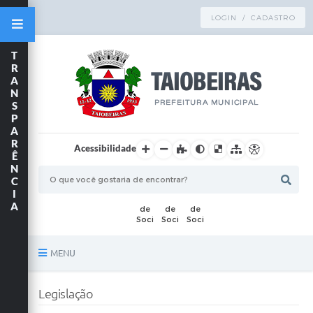
LOGIN / CADASTRO
T
R
A
N
S
P
A
R
Acessibilidade
Ê
N
C
I
A
MENU
Principal
Legislação
TRANSPARÊNCIA