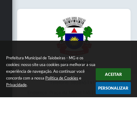
Prefeitura Municipal de Taiobeiras - MG e os
cookies: nosso site usa cookies para melhorar a sua
experiência de navegação. Ao continuar você
ACEITAR
concorda com a nossa
Política de Cookies
e
Telefone: 3838451414
Privacidade
.
PERSONALIZAR
Endereço: Praça da Matriz,145 | CEP: 39550-
000
Atendimento presencial das 07:00 às 11:00 e
das 13:00 às 17:00
CNPJ: 18.017.384/0001-10
Prefeitura Municipal de Taiobeiras - MG