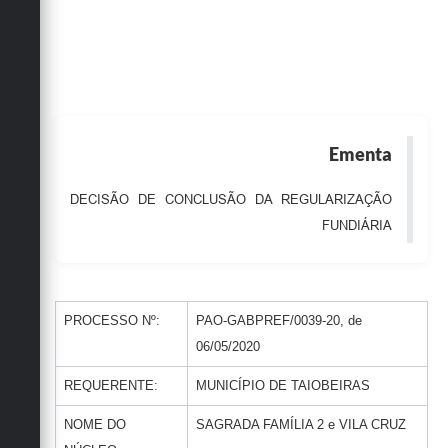
Obras
Emprega
Agenda
Galeria de Fotos
Ementa
Galeria de Vídeos
DECISÃO DE CONCLUSÃO DA REGULARIZAÇÃO
Serviços Online
FUNDIÁRIA
Enquete
Links
PROCESSO Nº:
PAO-GABPREF/0039-20, de
Telefones Úteis
06/05/2020
Contato
REQUERENTE:
MUNICÍPIO DE TAIOBEIRAS
Sala M. do Empreendedor
NOME DO
SAGRADA FAMÍLIA 2 e VILA CRUZ