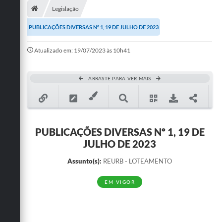
Legislação
Publicações
PUBLICAÇÕES DIVERSAS Nº 1, 19 DE JULHO DE 2023
A Prefeitura
Atualizado em: 19/07/2023 às 10h41
A Nossa Cidade
Mapa do Site
ARRASTE PARA VER MAIS
Ouvidoria
SIC
PUBLICAÇÕES DIVERSAS Nº 1, 19 DE
Legislação
JULHO DE 2023
Notícias
Assunto(s):
REURB - LOTEAMENTO
Formulários
EM VIGOR
Conselho Tutelar.
Carta de Serviços