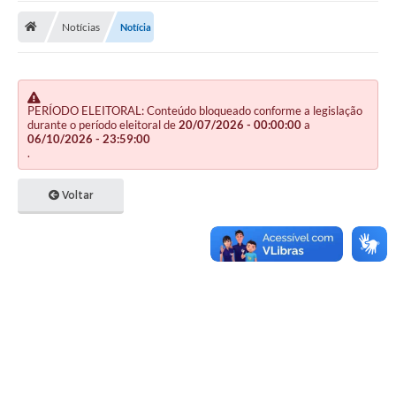
Notícias
Notícia
Publicações
A Prefeitura
A Nossa Cidade
PERÍODO ELEITORAL: Conteúdo bloqueado conforme a legislação
durante o período eleitoral de
20/07/2026 - 00:00:00
a
Mapa do Site
06/10/2026 - 23:59:00
.
Ouvidoria
Voltar
SIC
Legislação
Notícias
Formulários
Conselho Tutelar.
Carta de Serviços