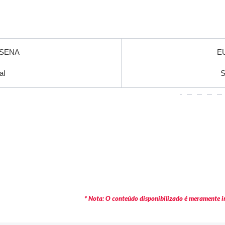
 SENA
E
al
S
* Nota: O conteúdo disponibilizado é meramente in