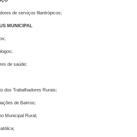
ores de serviços filantrópicos;
SUS MUNICIPAL
os;
logos;
ares de saúde;
to dos Trabalhadores Rurais;
iações de Bairros;
o Municipal Rural;
atólica;