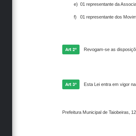
e)
01 representante da Associa
f)
01 representante dos Movime
Art 2º
Revogam-se as disposiçõe
Art 3º
Esta Lei entra em vigor na
Prefeitura Municipal de Taiobeiras, 12