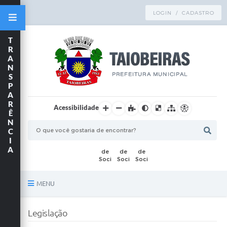
LOGIN / CADASTRO
T
R
A
N
S
P
A
R
Acessibilidade
Ê
N
C
I
A
MENU
Principal
Legislação
TRANSPARÊNCIA