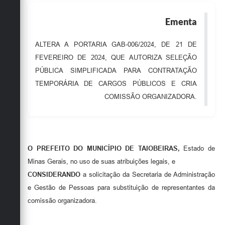
Obras
Ementa
Emprega
ALTERA A PORTARIA GAB-006/2024, DE 21 DE
Agenda
FEVEREIRO DE 2024, QUE AUTORIZA SELEÇÃO
Galeria de Fotos
PÚBLICA SIMPLIFICADA PARA CONTRATAÇÃO
TEMPORÁRIA DE CARGOS PÚBLICOS E CRIA
Galeria de Vídeos
COMISSÃO ORGANIZADORA.
Serviços Online
Enquete
Links
O PREFEITO DO MUNICÍPIO DE TAIOBEIRAS,
Estado de
Minas Gerais, no uso de suas atribuições legais, e
Telefones Úteis
CONSIDERANDO
a solicitação da Secretaria de Administração
Contato
e Gestão de Pessoas para substituição de representantes da
comissão organizadora.
Sala M. do Empreendedor