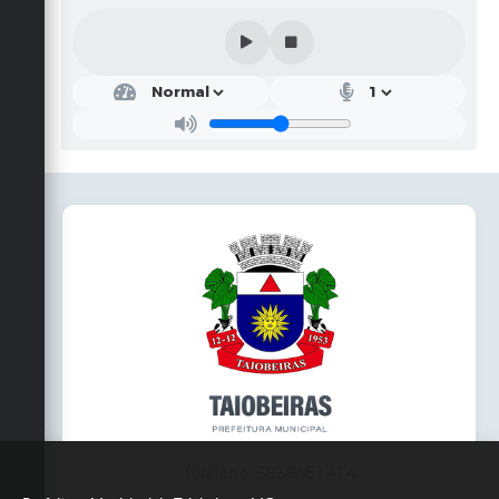
Telefone: 3838451414