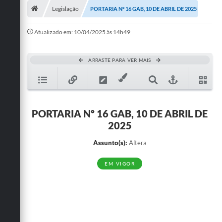
Legislação
PORTARIA Nº 16 GAB, 10 DE ABRIL DE 2025
Publicações
Atualizado em: 10/04/2025 às 14h49
A Prefeitura
A Nossa Cidade
ARRASTE PARA VER MAIS
Mapa do Site
Ouvidoria
PORTARIA Nº 16 GAB, 10 DE ABRIL DE
SIC
2025
Legislação
Assunto(s):
Altera
Notícias
EM VIGOR
Formulários
Conselho Tutelar.
Carta de Serviços