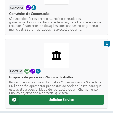
Secretarias
TELEFONE
PRESENCIAL
CONVÊNIOS
Convênios de Cooperação
São acordos feitos entre o Município e entidades
governamentais dos entes da federação, para transferência de
recursos financeiros de dotações consignadas no orçamento
municipal, a serem utilizados na execução de um...
PARA
ONLINE
TELEFONE
PRESENCIAL
PARCERIAS
Proposta de parceria - Plano de Trabalho
Procedimento por meio do qual as Organizações da Sociedade
Civil poderão apresentar propostas ao poder público para que
este avalie a possibilidade de realização de um Chamamento
Público objetivando a parceria, que será...
Solicitar Serviço