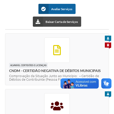
Obras
Avaliar Serviços
Emprega
Baixar Carta de Serviços
Agenda
Galeria de Fotos
PARA
Galeria de Vídeos
PARA 
Serviços Online
Enquete
ALVARÁS, CERTIDÕES E LICENÇAS
CNDM - CERTIDÃO NEGATIVA DE DÉBITOS MUNICIPAIS
Links
Comprovação da Situação Junto ao Município: – Certidão de
Débitos de Contribuinte (Pessoa Física ou Jurídica).
Telefones Úteis
PARA
Contato
Sala M. do Empreendedor