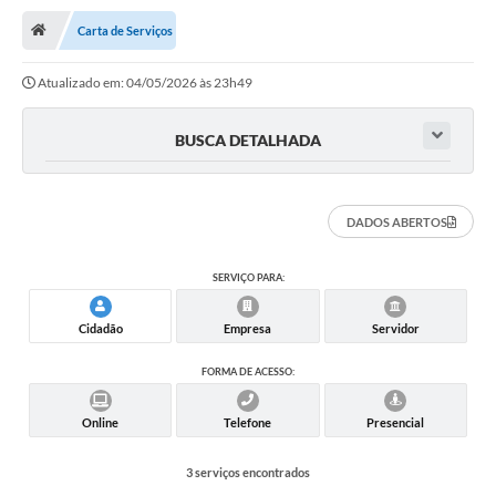
Carta de Serviços
Publicações
Atualizado em: 04/05/2026 às 23h49
A Prefeitura
A Nossa Cidade
BUSCA DETALHADA
Mapa do Site
Ouvidoria
DADOS ABERTOS
SIC
SERVIÇO PARA:
Legislação
Cidadão
Empresa
Servidor
Notícias
FORMA DE ACESSO:
Formulários
Online
Telefone
Presencial
Conselho Tutelar.
3 serviços encontrados
Carta de Serviços